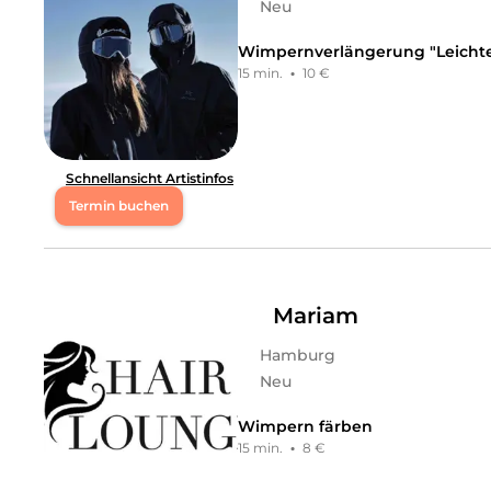
Neu
Wimpernverlängerung "Leichte
15 min.
·
10 €
Schnellansicht Artistinfos
Termin buchen
Mo
00:00 - 23:45
Di
00:00 - 23:45
Mariam
Hamburg
Mi
00:00 - 23:45
Neu
Do
00:00 - 23:45
Wimpern färben
15 min.
·
8 €
Fr
00:00 - 23:45