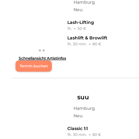
Hamburg
Neu
Lash-Lifting
1h.
·
50 €
Lashlift & Browlift
1h. 30 min.
·
80 €
Schnellansicht Artistinfos
Termin buchen
Mo
10:00 - 19:00
Di
10:00 - 19:00
suu
Hamburg
Mi
10:00 - 19:00
Neu
Do
10:00 - 19:00
Classic 1:1
1h. 30 min.
·
60 €