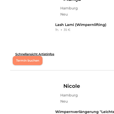
Hamburg
Mi
19:00 - 22:00
Neu
Do
19:00 - 22:00
Lash Lami (Wimpernlifting)
1h.
·
35 €
Fr
19:00 - 22:00
Sa
12:00 - 18:00
Schnellansicht Artistinfos
Hi, ich bin Anna. Ich freue mich, dich auf meinem Prof
Termin buchen
Mo
08:00 - 20:00
Di
08:00 - 20:00
Nicole
Hamburg
So
08:00 - 20:00
Neu
Hi, ich bin Manija. Ich freue mich, dich auf meinem Pro
Wimpernverlängerung "Leichte