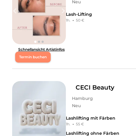
Neu
Lash-Lifting
1h.
·
50 €
Schnellansicht Artistinfos
Termin buchen
Mo
08:00 - 20:00
Mi
17:00 - 21:00
CECI Beauty
Hamburg
Do
17:00 - 21:00
Neu
Fr
17:00 - 21:00
Lashlifting mit Färben
1h.
·
55 €
Sa
17:00 - 21:00
Lashlifting ohne Färben