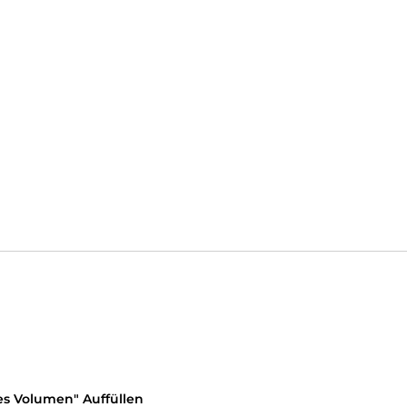
il begrüßen und dich hoffentlich bald verschönern zu dürfen.
fil begrüßen und dich hoffentlich bald verschönern zu dürfen.
s Volumen" Auffüllen