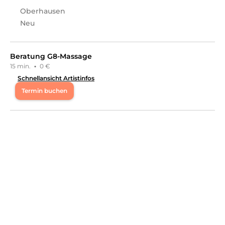
Oberhausen
Leistungen
Neu
Steffi
in
Merzig
bietet Leistungen in
Körper, Massagen,
permanent Jewelry, Head Spa, Kosmetik, Hautpflege
an.
Beratung G8-Massage
15 min.
·
0 €
Schnellansicht Artistinfos
Termin buchen
Mo
10:00 - 20:00
Di
10:00 - 20:00
Mi
10:00 - 20:00
Do
10:00 - 20:00
Fr
10:00 - 20:00