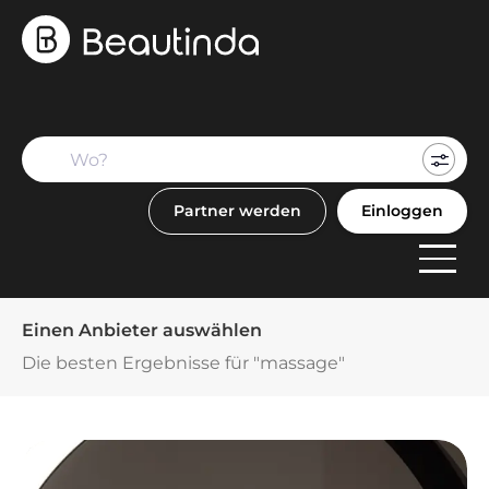
Mein
Buch
Partner werden
Einloggen
F
Anbi
Einen Anbieter auswählen
Die besten Ergebnisse für "massage"