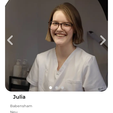
Julia
Babensham
Neu