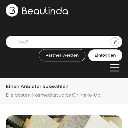
Mein
Buch
Partner werden
Einloggen
F
Anbi
Einen Anbieter auswählen
Die besten Kosmetikstudios für Make-Up