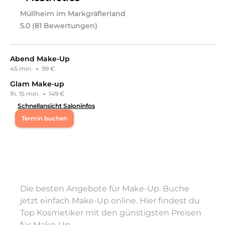
Augenbrauenbehandlungen, Kosmetische Beratung,
Permanent Make-Up, Make-Up, Tanning,
Müllheim im Markgräflerland
Kosmetikpakete, Nails, Maniküre, Pediküre,
5.0 (81 Bewertungen)
Nageldesign, Haarentfernung, Sugaring, Hochzeit,
Braut-Styling, Schulungen, Coaching
an.
Abend Make-Up
45 min.
·
99 €
Glam Make-up
1h. 15 min.
·
149 €
Schnellansicht Saloninfos
Termin buchen
Mi
09:30 - 12:30
,
15:00 - 19:00
Do
09:30 - 12:30
,
15:00 - 19:00
Die besten Angebote für Make-Up. Buche
Fr
09:30 - 12:30
,
15:00 - 18:30
jetzt einfach Make-Up online. Hier findest du
Top Kosmetiker mit den günstigsten Preisen
Sa
08:30 - 13:00
für Make-Up.