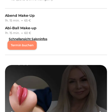
Abend Make-Up
1h. 15 min.
·
65 €
Abi-Ball Make-up
1h. 15 min.
·
60 €
Schnellansicht Saloninfos
Termin buchen
Mo
09:00 - 18:00
Di
09:00 - 18:00
Mi
09:00 - 18:00
Do
09:00 - 18:00
Fr
09:00 - 18:00