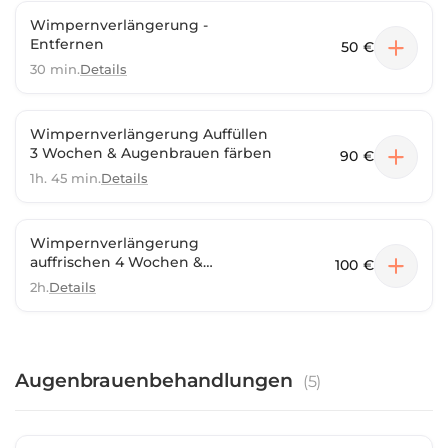
Wimpernverlängerung -
Entfernen
50 €
30 min.
Details
Wimpernverlängerung Auffüllen
3 Wochen & Augenbrauen färben
90 €
1h. 45 min.
Details
Wimpernverlängerung
auffrischen 4 Wochen &
100 €
Augenbrauen färben
2h.
Details
Augenbrauenbehandlungen
(
5
)