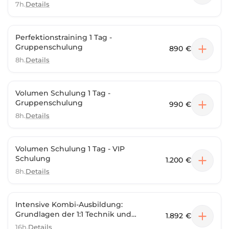
7h.
Details
Perfektionstraining 1 Tag -
Gruppenschulung
890 €
8h.
Details
Volumen Schulung 1 Tag -
Gruppenschulung
990 €
8h.
Details
Volumen Schulung 1 Tag - VIP
Schulung
1.200 €
8h.
Details
Intensive Kombi-Ausbildung:
Grundlagen der 1:1 Technik und
1.892 €
fortgeschritteneVolumentechnik
16h.
Details