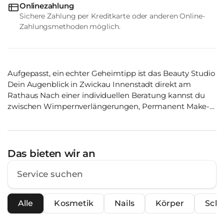
Onlinezahlung
Sichere Zahlung per Kreditkarte oder anderen Online-
Zahlungsmethoden möglich.
Aufgepasst, ein echter Geheimtipp ist das Beauty Studio
Dein Augenblick in Zwickau Innenstadt direkt am
Rathaus Nach einer individuellen Beratung kannst du
zwischen Wimpernverlängerungen, Permanent Make-
up oder einer Kosmetik Behandlung wählen. Garantiert
wirst du das Beauty Studio Dein Augenblick nicht ohne
einen tollen Glow verlassen. Das Team: Dank ständiger
Weiterbildung verfügt das Team über ein
Das bieten wir an
breitgefächertes Wissen. Außerdem werden
hochwertige Produkte und die neuesten Methoden
angewendet, um ein perfektes Ergebnis zu erzielen.
Darüberhinaus bieten sie in Kooperation mit der Firma
Alle
Kosmetik
Nails
Körper
Sch
Miss Lashes Schulungen an. Schulungen für Permanent
Make up & Wimpernverlängerung / Lifting Was uns an