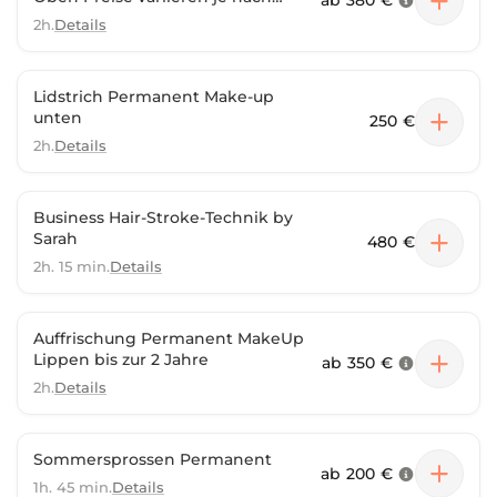
ab
380 €
Aufwand
2h.
Details
Lidstrich Permanent Make-up
unten
250 €
2h.
Details
Business Hair-Stroke-Technik by
Sarah
480 €
2h. 15 min.
Details
Auffrischung Permanent MakeUp
Lippen bis zur 2 Jahre
ab
350 €
2h.
Details
Sommersprossen Permanent
ab
200 €
1h. 45 min.
Details