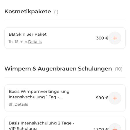
Kosmetikpakete
(
1
)
BB Skin 3er Paket
300 €
1h. 15 min.
Details
Wimpern & Augenbrauen Schulungen
(
10
)
Basis Wimpernverlängerung
Intensivschulung 1 Tag -
990 €
Gruppenschulung
8h.
Details
Basis Intensivschulung 2 Tage -
VIP Schulung
1.300 €