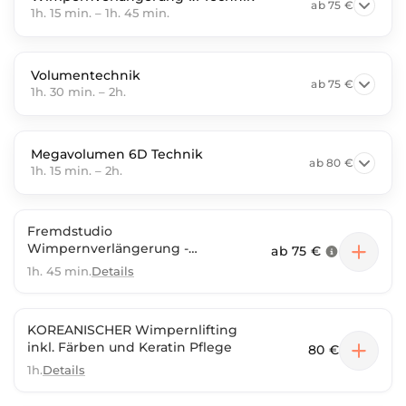
ab
75 €
1h. 15 min.
–
1h. 45 min.
Volumentechnik
ab
75 €
1h. 30 min.
–
2h.
Megavolumen 6D Technik
ab
80 €
1h. 15 min.
–
2h.
Fremdstudio
Wimpernverlängerung -
ab
75 €
Auffüllen Volumentechnik UV
1h. 45 min.
Details
SYSTEM
KOREANISCHER Wimpernlifting
inkl. Färben und Keratin Pflege
80 €
1h.
Details