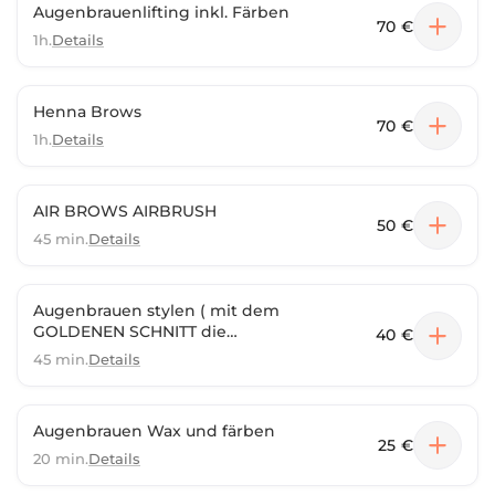
Augenbrauenlifting inkl. Färben
70 €
1h.
Details
Henna Brows
70 €
1h.
Details
AIR BROWS AIRBRUSH
50 €
45 min.
Details
Augenbrauen stylen ( mit dem
GOLDENEN SCHNITT die
40 €
passende Form finden , waxing ),
45 min.
Details
Augenbrauen Wax und färben
25 €
20 min.
Details