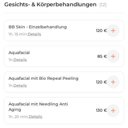
dem Salon gefällt: - Atmosphäre: Das moderne
Gesichts- & Körperbehandlungen
(
12
)
Innendesign macht den Salon zu einer echten Beauty
Oase - Produkte und Produktmarken: Produkte made in
Germany & USA - Expertise: Wimpernverlängerungen &
Permanent Make-up. - Extras: Gearbeitet wird mit
BB Skin - Einzelbehandlung
120 €
tierversuchsfreien Produkten.
1h. 15 min.
Details
Aquafacial
85 €
1h.
Details
Aquafacial mit Bio Repeal Peeling
120 €
1h.
Details
Aquafacial mit Needling Anti
Aging
130 €
1h. 20 min.
Details