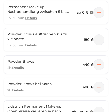
Permanent Make up
Nachbehandlung zwischen 5 bis
ab
0 €
8 Wochen
1h. 30 min.
Details
Powder Brows Auffrischen bis zu
7 Monate
180 €
1h. 30 min.
Details
Powder Brows
440 €
2h.
Details
Powder Brows bei Sarah
480 €
2h.
Details
Lidstrich Permanent Make-up
Oben Preise variieren je nach