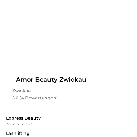
Hi, ich bin Ghadeer. Ich freue mich, dich auf meinem
Profil begrüßen und dich hoffentlich bald verschönern
zu dürfen.
Leistungen
Ghadeer
in
Zwickau
bietet Leistungen in
Kosmetik,
Gesichts- & Körperbehandlungen,
Wimpernbehandlungen, Augenbrauenbehandlungen,
Nails, Maniküre, Pediküre, Haarentfernung, Waxing,
Sugaring
an.
Amor Beauty Zwickau
Zwickau
5.0 (4 Bewertungen)
Express Beauty
30 min.
·
35 €
Lashlifting