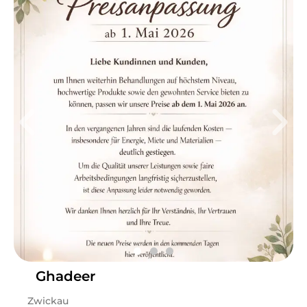
Mi
08:30 - 16:00
Do
08:30 - 17:30
Fr
08:30 - 14:00
Willkommen in unserem Wimpern Studio – wo Ihre
Augen im Mittelpunkt stehen! In unserem Wimpern
Studio bieten wir Ihnen maßgeschneiderte
Wimpernverlängerungen und -verdichtungen, die Ihre
natürliche Schönheit unterstreichen und Ihre Augen
zum Strahlen bringen. Mit viel Erfahrung und Liebe zum
Detail arbeiten wir mit hochwertigen Materialien, die
nicht nur ein perfektes Ergebnis liefern, sondern auch
schonend für Ihre Wimpern sind. Unsere Services:
Wimpernverlängerung: Ob natürlich oder dramatisch –
wir bieten Ihnen eine Vielzahl an Styles, von klassisch
über voluminös bis hin zu russisch Volumen. So können
wir Ihren Wimpern den perfekten Look verleihen.
Ghadeer
Wimpernverdichtung: Für einen besonders intensiven
und voluminösen Effekt – ideal für alle, die mehr Fülle
Zwickau