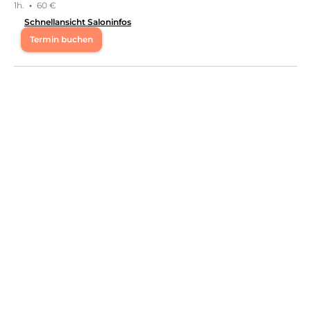
1h.
·
60 €
Schnellansicht Saloninfos
Termin buchen
Mo
10:00 - 14:00
Di
10:00 - 14:00
Mi
10:00 - 14:00
Do
10:00 - 14:00
Fr
16:00 - 20:00
Sa
16:00 - 20:00
Bei uns dreht sich alles um deine Schönheit & dein
Wohlbefinden. 🌸 Von pflegenden & entspannte Facials
bis hin zu traumhaften Wimpern & Augenbrauen – hier