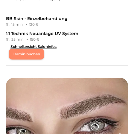
BB Skin - Einzelbehandlung
1h. 15 min.
·
120 €
1:1 Technik Neuanlage UV System
1h. 35 min.
·
150 €
Schnellansicht Saloninfos
Termin buchen
Di
10:00 - 18:00
Mi
10:00 - 18:00
Do
10:00 - 18:00
Fr
10:00 - 18:00
Sa
10:00 - 13:30