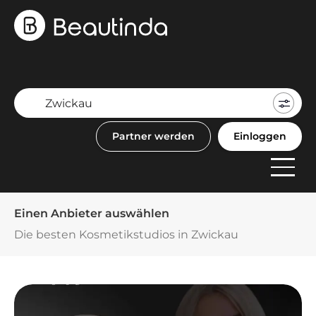
Mein
Buch
Partner werden
Einloggen
F
Anbi
Einen Anbieter auswählen
Die besten Kosmetikstudios in Zwickau