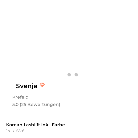
Fr
08:00 - 20:00
Sa
08:00 - 20:00
So
08:00 - 20:00
Herzlich willkommen bei PerfectShe. Wir freuen uns,
dass du unser Profil besuchst und hoffen, dich schon
bald persönlich in unserem Studio willkommen zu
heißen.
Leistungen
Svenja
PerfectShe
in
Krefeld
bietet Leistungen in
Kosmetik,
Gesichts- & Körperbehandlungen,
Krefeld
Wimpernbehandlungen, Haarentfernung, Dauerhafte
Haarentfernung, Augenbrauenbehandlungen,
5.0 (25 Bewertungen)
Schulungen, Wimpern & Augenbrauen Schulungen,
Permanent Make-Up, Körper, Gewichts- & Cellulite
Behandlungen
an.
Korean Lashlift Inkl. Farbe
1h.
·
65 €