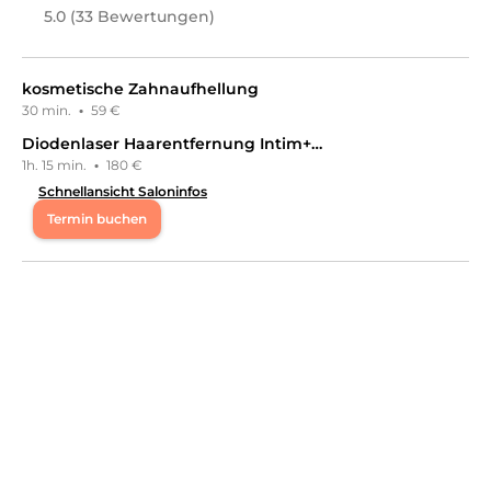
Nails, Maniküre, Pediküre, Nageldesign, Haarentfernung,
5.0 (33 Bewertungen)
Waxing, Körper, Massagen
an.
kosmetische Zahnaufhellung
30 min.
·
59 €
Diodenlaser Haarentfernung Intim+Achsel+Beine Damen
1h. 15 min.
·
180 €
Schnellansicht Saloninfos
Termin buchen
Mi
11:00 - 21:00
Fr
17:30 - 21:00
Sa
09:00 - 21:00
So
09:00 - 21:00
Herzlich Willkommen bei Dijana Ästhetik! Bei uns dreht