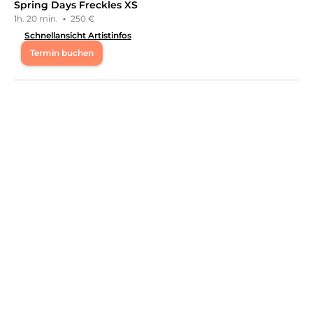
Spring Days Freckles XS
1h. 20 min.
·
250 €
Schnellansicht Artistinfos
Termin buchen
Mo
10:00 - 19:00
Fr
10:00 - 20:00
Sa
10:00 - 19:00
Willkommen bei Pigment Aesthetics. Ich bin Svenja,
Friseurmeisterin und seit über 10 Jahren in der
Beautybranche tätig. Meine Leidenschaft gilt
natürlichen, modernen Beauty Ergebnissen, die deine
individuelle Schönheit unterstreichen und nicht
überdecken. Dabei stehen Präzision, Ästhetik und ein
harmonisches Gesamtbild immer im Mittelpunkt. Mit
viel Liebe zum Detail, modernen Techniken und einem
hohen Qualitätsanspruch entstehen Ergebnisse die
natürlich und langfristig schön wirken. jede neue
Dienstleistung wird erst dann Teil meines Angebots,