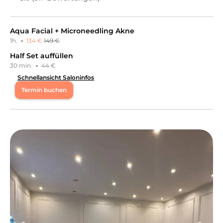
Aqua Facial + Microneedling Akne
1h.
·
134 €
149 €
Half Set auffüllen
30 min.
·
44 €
Schnellansicht Saloninfos
Termin buchen
Mo
08:30 - 19:00
Di
08:30 - 19:00
Mi
08:30 - 19:00
Do
08:30 - 19:00
Fr
08:30 - 19:00