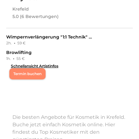
dass du dich jeden Tag aufs Neue wunderschön fühlst.
✨ Buche jetzt deinen Termin und lass uns gemeinsam
Krefeld
deinen perfekten Look gestalten! ✨
5.0 (6 Bewertungen)
Leistungen
Magdalena
in
Krefeld
bietet Leistungen in
Kosmetik,
Wimpernverlängerung "1:1 Technik" Neuanlage
Kosmetikpakete, Kosmetik, Gesichts- &
2h.
·
59 €
Körperbehandlungen, Kosmetik,
Wimpernbehandlungen, Kosmetik,
Browlifting
Augenbrauenbehandlungen, Kosmetik, Permanent
1h.
·
55 €
Make-Up
an.
Schnellansicht Artistinfos
Termin buchen
Mo
10:00 - 15:30
Di
10:00 - 15:30
Die besten Angebote für Kosmetik in Krefeld.
Mi
10:00 - 15:30
Buche jetzt einfach Kosmetik online. Hier
findest du Top Kosmetiker mit den
Do
10:00 - 15:30