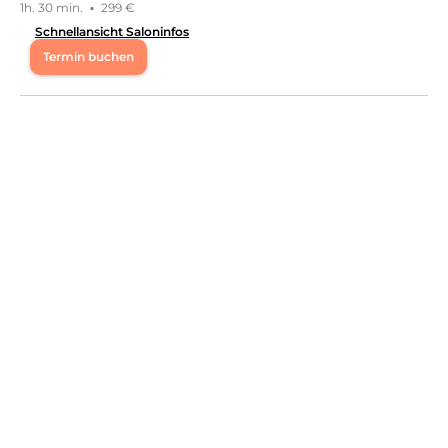
1h. 30 min.
·
299 €
Schnellansicht Saloninfos
Termin buchen
Mo
10:00 - 20:00
Di
10:00 - 20:00
Mi
10:00 - 20:00
Do
10:00 - 20:00
Fr
10:00 - 20:00
Sa
10:00 - 14:00
So
11:00 - 13:00
Natural Brow & Skin Refinement Specialist ( Natürliches