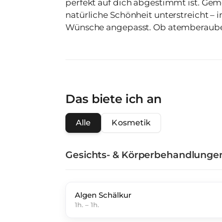
perfekt auf dich abgestimmt ist. Gemeinsam kreieren wir den Stil, der deine
natürliche Schönheit unterstreicht – i
Wünsche angepasst. Ob atemberaub
Permanent Make-up – ich lege Wert au
Ergebnis, das dich begeistert. Deine Zufriedenheit steht bei mir an erster
Stelle. Deshalb nehme ich mir Zeit für
dafür, dass du dich jeden Tag aufs Neue wunde
deinen Termin und lass uns gemeinsa
Das biete ich an
Alle
Kosmetik
Gesichts- & Körperbehandlunge
Algen Schälkur
1h.
–
1h.