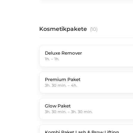
Kosmetikpakete
(
10
)
Deluxe Remover
1h.
–
1h.
Premium Paket
3h. 30 min.
–
4h.
Glow Paket
3h. 30 min.
–
3h. 30 min.
Kombi Paket Lash & Brow Lifting