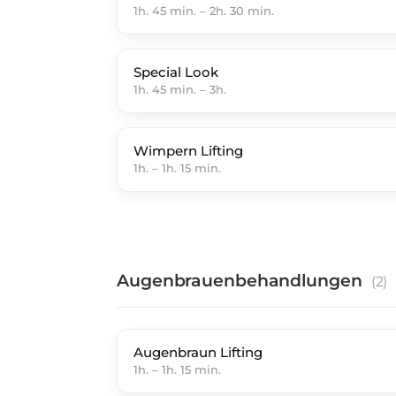
1h. 45 min.
–
2h. 30 min.
Special Look
1h. 45 min.
–
3h.
Wimpern Lifting
1h.
–
1h. 15 min.
Augenbrauenbehandlungen
(
2
)
Augenbraun Lifting
1h.
–
1h. 15 min.