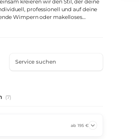
ndividuell, professionell und auf deine
ende Wimpern oder makelloses
f höchste Präzision, Qualität und ein
 dich, berate dich ausführlich und sorge
rschön fühlst. ✨ Buche jetzt
m deinen perfekten Look gestalten! ✨
n
(
7
)
ab
195 €