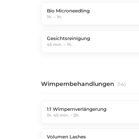
Bio Microneedling
1h.
–
1h.
Gesichtsreinigung
45 min.
–
1h.
Wimpernbehandlungen
(
14
)
1:1 Wimpernverlängerung
1h. 45 min.
–
2h.
Volumen Lashes