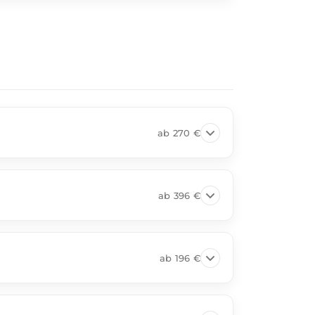
ab
270 €
ab
396 €
ab
196 €