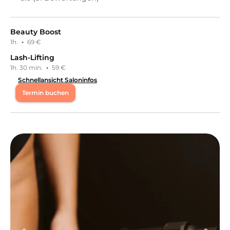
Beauty Boost
1h.
·
69 €
Lash-Lifting
1h. 30 min.
·
59 €
Schnellansicht Saloninfos
Termin buchen
Di
09:00 - 13:00
Mi
14:00 - 20:00
Do
09:00 - 20:00
Fr
14:00 - 20:00
Sa
09:00 - 16:00