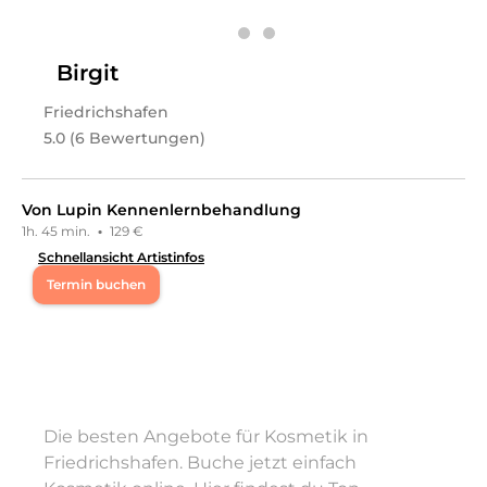
Leistungen
Fatma
in
Friedrichshafen
bietet Leistungen in
Kosmetik, Wimpernbehandlungen, Kosmetik,
Birgit
Augenbrauenbehandlungen
an.
Friedrichshafen
5.0 (6 Bewertungen)
Von Lupin Kennenlernbehandlung
1h. 45 min.
·
129 €
Schnellansicht Artistinfos
Termin buchen
Mo
08:30 - 17:30
Di
11:00 - 17:30
Die besten Angebote für Kosmetik in
Mi
08:30 - 17:30
Friedrichshafen. Buche jetzt einfach