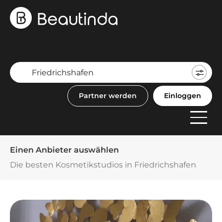
Mein
Buch
Partner werden
Einloggen
F
Anbi
Einen Anbieter auswählen
Die besten Kosmetikstudios in Friedrichshafen