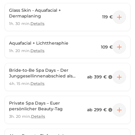
Glass Skin - Aquafacial +
Dermaplaning
119 €
1h. 30 min.
Details
Aquafacial + Lichttheraphie
109 €
1h. 20 min.
Details
Bride-to-Be Spa Days – Der
Junggesellinnenabschied als
ab
399 €
exklusives Spa-Erlebnis
4h. 15 min.
Details
Private Spa Days – Euer
persönlicher Beauty-Tag
ab
299 €
3h. 20 min.
Details