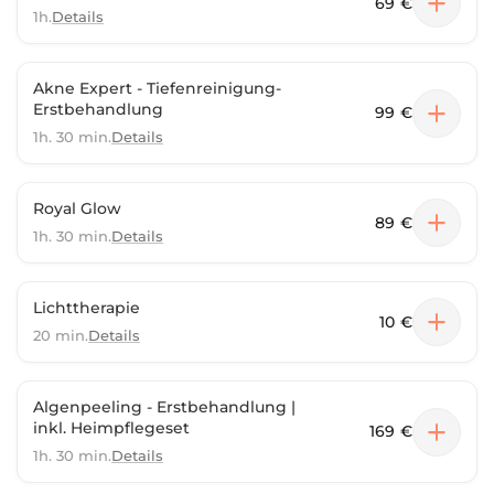
69 €
unser täglicher Antrieb. Komm vorbei, schalte ab und
1h.
Details
gönn dir den Luxus, einfach du selbst zu sein, mit einem
Beauty-Erlebnis, das wirkt, bleibt und dich von innen
heraus strahlen lässt.
Akne Expert - Tiefenreinigung-
Erstbehandlung
99 €
1h. 30 min.
Details
Royal Glow
89 €
1h. 30 min.
Details
Lichttherapie
10 €
20 min.
Details
Algenpeeling - Erstbehandlung |
inkl. Heimpflegeset
169 €
1h. 30 min.
Details