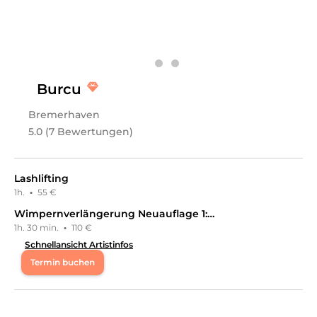
zum Wohlbefinden bei einer klassischen Pediküre – ich
freue mich über jeden, der den Weg zu mir findet. Zu
meinem Angebot gehören auch viele verschiedene UV-
Lacke sowie Nagellacke. Außerdem biete ich noch das
Wimpernlifting an! Es verleiht deinen Augen einen
wachen Blick und ist super entspannt weil die
Wimpern einfach immer Ready sind! Ich freue mich auf
Burcu
euch! Kim
Bremerhaven
Leistungen
5.0 (7 Bewertungen)
kim
in
Bremerhaven
bietet Leistungen in
Kosmetik,
Wimpernbehandlungen, Nails, Nageldesign, Pediküre
an.
Lashlifting
1h.
·
55 €
Wimpernverlängerung Neuauflage 1:1 Classic
1h. 30 min.
·
110 €
Schnellansicht Artistinfos
Termin buchen
Mo
10:00 - 18:00