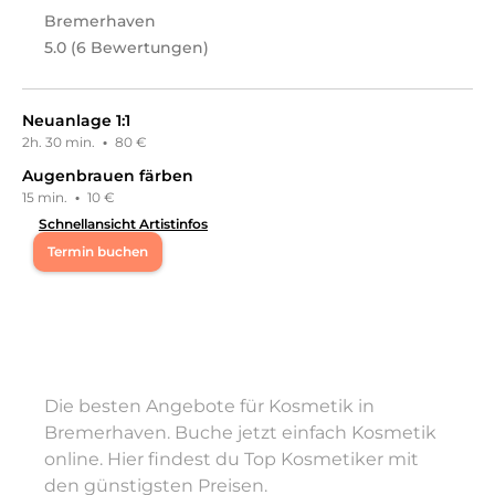
Bremerhaven
5.0 (6 Bewertungen)
Neuanlage 1:1
2h. 30 min.
·
80 €
Augenbrauen färben
15 min.
·
10 €
Schnellansicht Artistinfos
Termin buchen
Mo
16:00 - 21:30
Di
16:00 - 21:30
Die besten Angebote für Kosmetik in
Mi
16:00 - 21:30
Bremerhaven. Buche jetzt einfach Kosmetik
online. Hier findest du Top Kosmetiker mit
Do
16:00 - 21:30
den günstigsten Preisen.