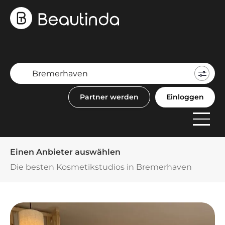
Mein
Buch
Partner werden
Einloggen
F
Anbi
Einen Anbieter auswählen
Die besten Kosmetikstudios in Bremerhaven