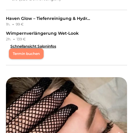
Haven Glow – Tiefenreinigung & Hydration
1h.
·
99 €
Wimpernverlängerung Wet-Look
2h.
·
139 €
Schnellansicht Saloninfos
Termin buchen
Mo
09:00 - 19:00
Di
09:00 - 19:00
Mi
09:00 - 16:00
Do
09:00 - 19:00
Fr
09:00 - 13:00