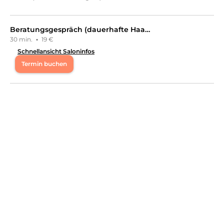
Augenbrauenbehandlungen, Kosmetikpakete, Friseur &
Haare, Haarkur & Pflege, Körper, Massagen, Gewichts- &
Cellulite Behandlungen
an.
Beratungsgespräch (dauerhafte Haarentfernung)
30 min.
·
19 €
Schnellansicht Saloninfos
Termin buchen
Di
08:30 - 16:15
Mi
08:30 - 16:15
Do
08:30 - 16:15
Fr
08:30 - 16:15
Sa
09:30 - 15:45
Willkommen bei Sibel Beauty Deine Expertin für
Schönheit und Styling