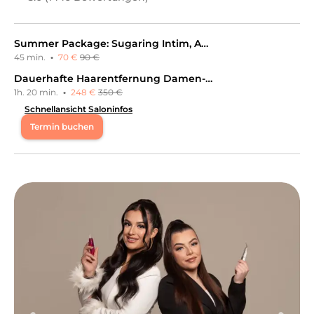
Summer Package: Sugaring Intim, Achseln, Oberlippe
45 min.
·
70 €
90 €
Dauerhafte Haarentfernung Damen- Ganzkörper
1h. 20 min.
·
248 €
350 €
Schnellansicht Saloninfos
Termin buchen
Mo
10:00 - 18:00
Di
11:30 - 18:00
Mi
10:00 - 18:00
Do
11:00 - 18:00
Fr
11:30 - 18:00