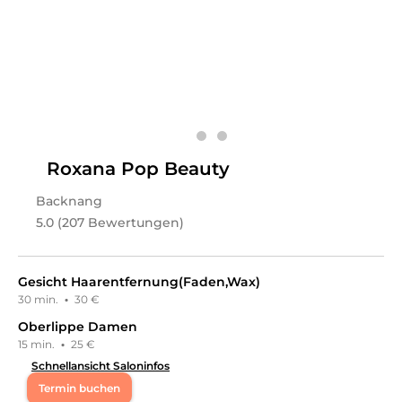
Leistungen
sibelbeauty
in
Neuwied
bietet Leistungen in
Kosmetik,
Gesichts- & Körperbehandlungen, Medizinisch &
Zahnmedizinisch, Kosmetikpakete,
Wimpernbehandlungen, Friseur & Haare, Haarpakete,
Haarentfernung, Dauerhafte Haarentfernung
an.
Roxana Pop Beauty
Backnang
5.0 (207 Bewertungen)
Gesicht Haarentfernung(Faden,Wax)
30 min.
·
30 €
Oberlippe Damen
15 min.
·
25 €
Schnellansicht Saloninfos
Termin buchen