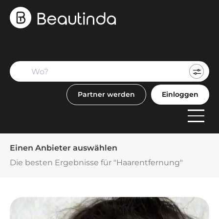
Mein
Buch
Partner werden
Einloggen
F
Anbi
Einen Anbieter auswählen
Die besten Ergebnisse für "Haarentfernung"