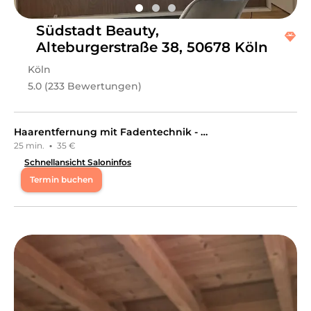
Südstadt Beauty,
Alteburgerstraße 38, 50678 Köln
Köln
5.0 (233 Bewertungen)
Haarentfernung mit Fadentechnik - Gesicht komplett
25 min.
·
35 €
Schnellansicht Saloninfos
Termin buchen
Mo
10:00 - 19:00
Di
10:00 - 18:00
Mi
10:00 - 19:00