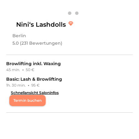
Haarentfernung, Kosmetik, Gesichts- &
Körperbehandlungen, Wimpernbehandlungen,
Augenbrauenbehandlungen, Permanent Make-Up,
Medizinisch & Zahnmedizinisch, Kosmetikpakete,
Nini‘s Lashdolls
Barber & Männer, Bartrasur & Pflege, Nails, Maniküre,
Pediküre, Nageldesign, Waxing, Körper, Massagen,
Berlin
Schulungen, Wimpern & Augenbrauen Schulungen,
Nägel Schulungen
an.
5.0 (231 Bewertungen)
Browlifting inkl. Waxing
45 min.
·
50 €
Basic: Lash & Browlifting
1h. 30 min.
·
95 €
Schnellansicht Saloninfos
Termin buchen
Mo
12:00 - 20:00
Di
11:00 - 19:00