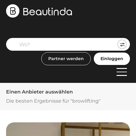
Mein
Buch
Partner werden
Einloggen
F
Anbi
Einen Anbieter auswählen
Die besten Ergebnisse für "browlifting"