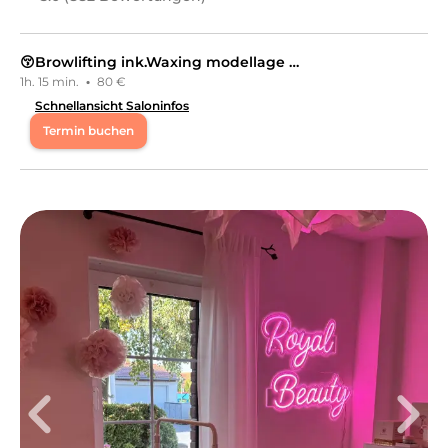
😚Browlifting ink.Waxing modellage & Henna Farbe
1h. 15 min.
·
80 €
Schnellansicht Saloninfos
Termin buchen
Mo
10:00 - 20:00
Di
10:00 - 20:00
Mi
10:00 - 20:00
Do
10:00 - 20:00
Fr
10:00 - 20:00
Sa
12:00 - 18:00