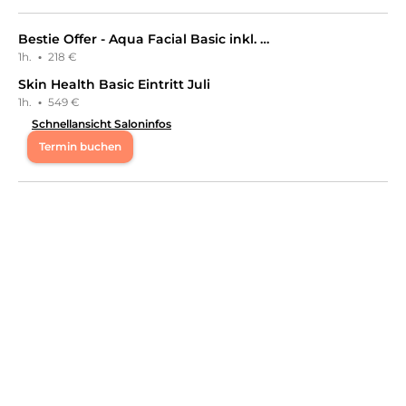
Bestie Offer - Aqua Facial Basic inkl. Ampulle
1h.
·
218 €
Skin Health Basic Eintritt Juli
1h.
·
549 €
Schnellansicht Saloninfos
Termin buchen
Mo
13:00 - 20:00
Di
09:00 - 12:00
Mi
10:00 - 12:00
Do
13:00 - 20:00
Fr
10:00 - 18:00