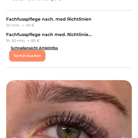
Fachfusspflege nach. med Richtlinien
50 min.
·
40 €
Fachfusspflege nach med. Richtlinien+ Lack/Shellack/Gellack+Fussreflexzonen massage
1h. 50 min.
·
85 €
Schnellansicht Artistinfos
Termin buchen
Mo
08:00 - 20:00
Di
08:00 - 20:00
Do
08:00 - 20:00
Sa
08:00 - 13:00
Fachhochschulabschluss in Kosmetik und Körperpflege
(Kosmetologie) mit über 13 Jahren Erfahrung.