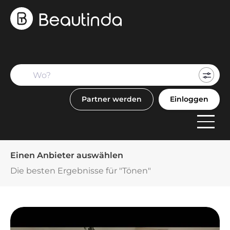
Mein
Buch
Partner werden
Einloggen
F
Anbi
Einen Anbieter auswählen
Die besten Ergebnisse für "Tönen"