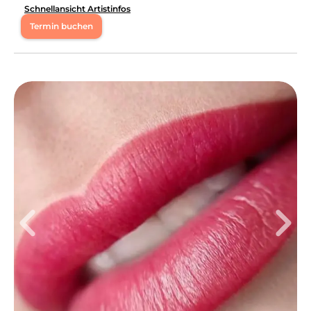
Schnellansicht Artistinfos
Termin buchen
Mo
12:00 - 13:30
,
19:00 - 23:00
Di
12:00 - 13:30
Mi
12:00 - 13:30
Do
12:00 - 13:30
,
19:00 - 22:00
Fr
12:00 - 17:00
So
13:00 - 17:00
Kostenlose Parkmöglichkeiten sind vorhanden.
Kartenzahlung ist vor Ort möglich. Bei Kundinnen, die
oft kurzfristig absagen, ist eine Anzahlung fällig.
Leistungen