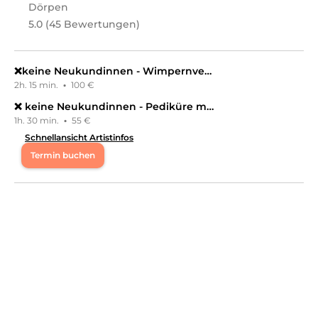
Dörpen
5.0 (45 Bewertungen)
❌keine Neukundinnen - Wimpernverlängerung / Wimpernverdichtung neu
2h. 15 min.
·
100 €
❌ keine Neukundinnen - Pediküre mit Gellack
1h. 30 min.
·
55 €
Schnellansicht Artistinfos
Termin buchen
Mo
08:30 - 12:20
Di
08:30 - 12:20
Mi
08:30 - 12:20
Do
08:30 - 12:20