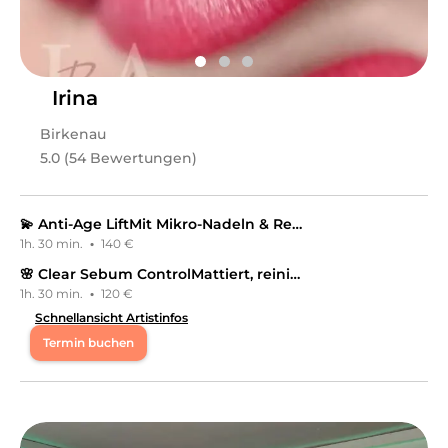
Tuba
in
Duisburg
bietet Leistungen in
Schulungen,
Wimpern & Augenbrauen Schulungen, Kosmetik,
Gesichts- & Körperbehandlungen,
Wimpernbehandlungen, Gesicht- & Körperbehandlung
Irina
Schulung
an.
Birkenau
5.0 (54 Bewertungen)
💫 Anti-Age LiftMit Mikro-Nadeln & Retinol — für glatte, feste & verjüngte Haut ✨
1h. 30 min.
·
140 €
🌸 Clear Sebum ControlMattiert, reinigt tief & bringt die Haut wieder ins Gleichgewicht 🌤
1h. 30 min.
·
120 €
Schnellansicht Artistinfos
Termin buchen
Mo
10:30 - 18:00
Mi
10:30 - 18:00