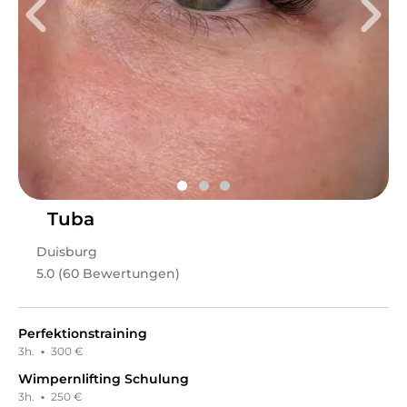
Professionelle Fußpflege/Maniküre und Wellness-
Massagen mit Fokus auf Qualität, Hygiene und
Wohlbefinden.
Leistungen
Sabina Dahn Cosmetics
in
Oestrich-Winkel
bietet
Leistungen in
Nails, Pediküre, Körper, Massagen,
Kosmetik, Augenbrauenbehandlungen, Maniküre,
Haarentfernung, Waxing
an.
Tuba
Duisburg
5.0 (60 Bewertungen)
Perfektionstraining
3h.
·
300 €
Wimpernlifting Schulung
3h.
·
250 €