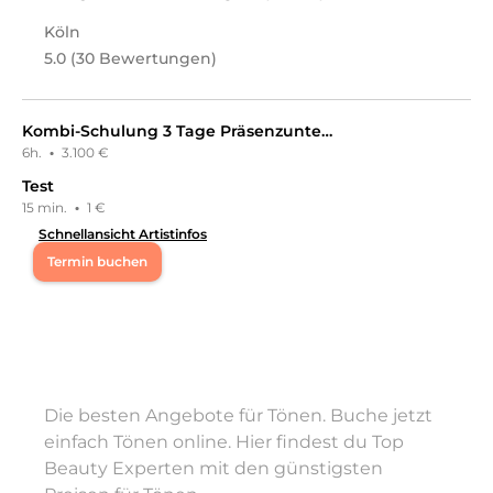
Make-Up, Kosmetikpakete
an.
Köln
5.0 (30 Bewertungen)
Kombi-Schulung 3 Tage Präsenzunterricht -Alle Zonen inkl. E-Learning, Starterset & praktische Modellarbeit
6h.
·
3.100 €
Test
15 min.
·
1 €
Schnellansicht Artistinfos
Termin buchen
Mo
10:00 - 18:00
Di
10:00 - 18:00
Die besten Angebote für Tönen. Buche jetzt
Mi
10:00 - 18:00
einfach Tönen online. Hier findest du Top
Beauty Experten mit den günstigsten
Do
10:00 - 18:00