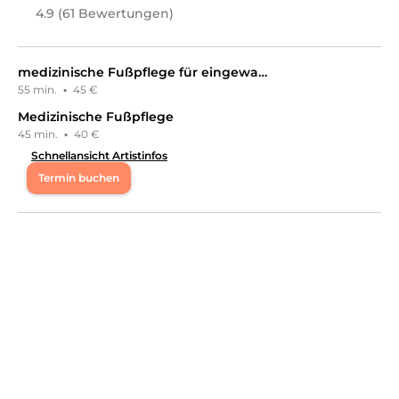
4.9 (61 Bewertungen)
medizinische Fußpflege für eingewachsenen Fußnägeln inkl. Aufarbeitung mit Acryl
55 min.
·
45 €
Medizinische Fußpflege
45 min.
·
40 €
Schnellansicht Artistinfos
Termin buchen
Mo
09:00 - 13:00
,
14:00 - 18:00
Di
09:00 - 13:00
,
14:00 - 18:00
Mi
09:00 - 13:00
,
14:00 - 18:00
Do
09:00 - 13:00
,
14:00 - 18:00
! URLAUB VOM 23.9. - 10.10. ! !!! Bitte um Kenntnisnahme