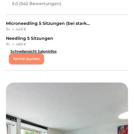
5.0 (542 Bewertungen)
Microneedling 5 Sitzungen (bei starken Falten empfohlen)
1h.
·
449 €
Needling 5 Sitzungen
1h.
·
489 €
Schnellansicht Saloninfos
Termin buchen
Mo
09:30 - 20:00
Di
09:30 - 20:00
Mi
09:30 - 20:00
Do
09:30 - 20:00
Fr
09:30 - 20:00