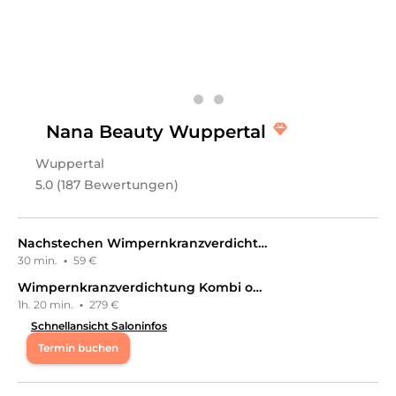
einem Lächeln verlässt. Was uns an dem Salon gefällt:
Atmosphäre: Ruhig, gemütlich, professionell. Expertise:
Maderotherapie, Permanent Make-up,
Gesichtsbehandlungen. Extras: Kostenlose Parkplätze
vor Ort.
Leistungen
Nana Beauty Wuppertal
Livanell Beauty & Head Spa
in
Gröbenzell
bietet
Leistungen in
Kosmetik, Gesichts- &
Wuppertal
Körperbehandlungen, Wimpernbehandlungen,
Haarentfernung, Dauerhafte Haarentfernung,
5.0 (187 Bewertungen)
Augenbrauenbehandlungen, Kosmetikpakete, Friseur &
Haare, Haarkur & Pflege, Körper, Massagen, Gewichts- &
Cellulite Behandlungen
an.
Nachstechen Wimpernkranzverdichtung ab
30 min.
·
59 €
Wimpernkranzverdichtung Kombi oben & unten
1h. 20 min.
·
279 €
Schnellansicht Saloninfos
Termin buchen
Mo
09:00 - 19:00