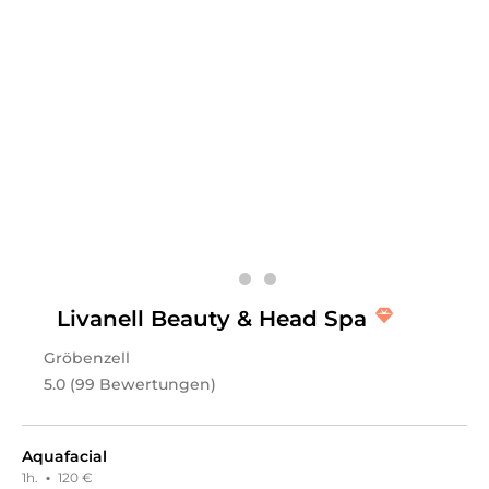
Fr
08:00 - 15:00
Gegründet im Jahr 2022 – Beauty by Josy Sophia ist Ihr
Kosmetiksalon in Pasewalk. Ich setze mich dafür ein,
dass Sie sich an jedem Tag der Woche wohl fühlen.
Vereinbaren Sie noch heute einen Termin. Mit der
Buchung eines Termins bestätigen Sie die AGB.
Termine müssen 24 Stunden vorher abgesagt werden,
sonst wird eine Ausfallgebühr von 60% berechnet.
Leistungen
Beauty by Josy Sophia
in
Pasewalk
bietet Leistungen in
Körper, Massagen, Kosmetik, Gesichts- &
Körperbehandlungen, Wimpernbehandlungen,
Livanell Beauty & Head Spa
Augenbrauenbehandlungen, Kosmetikpakete, Friseur &
Haare, Haarpakete
an.
Gröbenzell
5.0 (99 Bewertungen)
Aquafacial
1h.
·
120 €