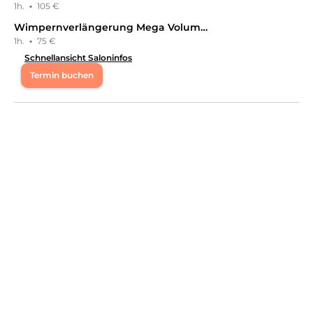
1h.
·
105 €
Wimpernverlängerung Mega Volumen Auffüllen
1h.
·
75 €
Schnellansicht Saloninfos
Termin buchen
Mo
11:00 - 20:00
Di
10:00 - 20:00
Mi
11:00 - 21:00
Do
10:00 - 21:00
Willkommen bei Saarbrücken Ästhetik♥️
Leistungen
Saarbruecken Aesthetik
in
Saarbrücken
bietet
Leistungen in
Kosmetik, Wimpernbehandlungen,