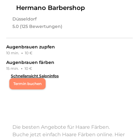
Glücklichmachair - The Studio
in
Vilshofen an der
Hermano Barbershop
Donau
bietet Leistungen in
Friseur & Haare,
Kinderhaarschnitt, Kopfhautanalyse & Haarberatung,
Düsseldorf
Barber & Männer, Männerhaarschnitt, Farbe, Tönung &
Strähnen, Balayage, Styling, Haarverlängerung,
5.0 (125 Bewertungen)
Beratungstermin Neukunden, Haarschnitt, Head Spa,
Perücken/Haarteile, Kopfhaut
an.
Augenbrauen zupfen
10 min.
·
10 €
Augenbrauen färben
15 min.
·
10 €
Schnellansicht Saloninfos
Termin buchen
Mo
10:00 - 20:00
Di
10:00 - 20:00
Die besten Angebote für Haare Färben.
Mi
10:00 - 20:00
Buche jetzt einfach Haare Färben online. Hier