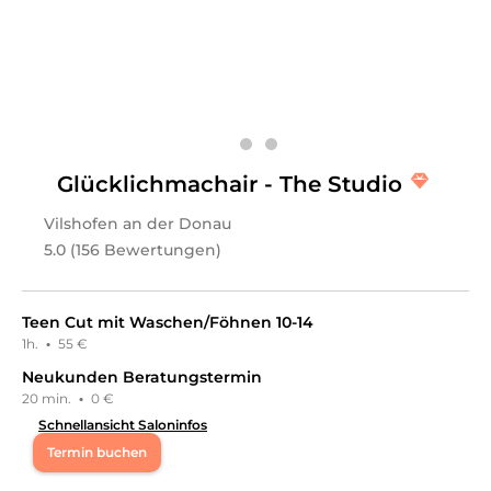
Gesichts- & Körperbehandlungen,
Augenbrauenbehandlungen, Friseur & Haare,
Haarverlängerung
an.
Glücklichmachair - The Studio
Vilshofen an der Donau
5.0 (156 Bewertungen)
Teen Cut mit Waschen/Föhnen 10-14
1h.
·
55 €
Neukunden Beratungstermin
20 min.
·
0 €
Schnellansicht Saloninfos
Termin buchen