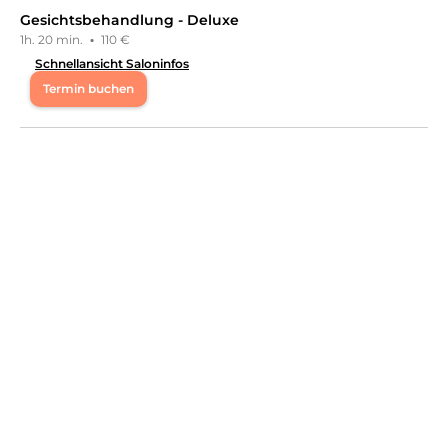
Gesichtsbehandlung - Deluxe
1h. 20 min.
·
110 €
Schnellansicht Saloninfos
Termin buchen
Di
10:00 - 18:00
Fr
10:00 - 17:00
Du möchtest dich und deine Haut mal wieder
verwöhnen lassen? Dann solltest du dir einen Besuch
im Kosmetikstudio Livanell Beauty in Gröbenzell nicht
entgehen lassen. Hier kannst du mit einer
Maderotherapie-Massage Verspannungen den Kampf
ansagen, deine Wimpern und Augenbrauen
verschönern lassen oder eine einzigartige japanische
Spa-Behandlung genießen. Gönn dir die Auszeit, die du
verdient hast! Nächste öffentliche Verkehrsmittel: In
nur wenigen Schritten erreichst du die Bushaltestelle
Industriestraße. Das Team: Erfahrene Kosmetikerin und
Masseurin Natascha hat ihre Leidenschaft zum Beruf
gemacht und setzt alles daran, dass du ihren Salon mit