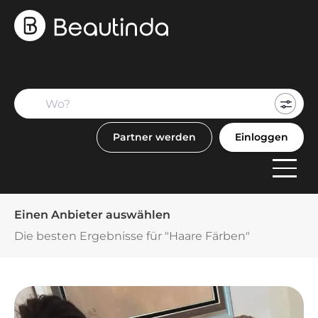
Mein
Buch
Partner werden
Einloggen
F
Anbi
Einen Anbieter auswählen
Die besten Ergebnisse für "Haare Färben"