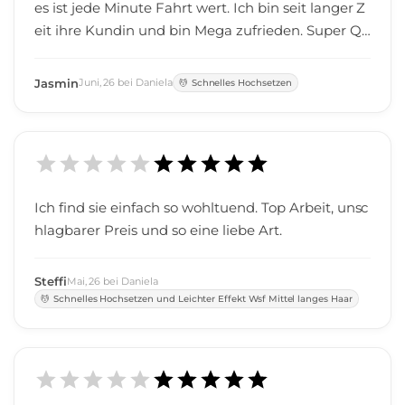
es ist jede Minute Fahrt wert. Ich bin seit langer Z
eit ihre Kundin und bin Mega zufrieden. Super Qu
alität ihrer Produkte, die Haare sind einfach super
und Ich kann meine Wünsche äußern und es wir
Jasmin
Juni
,
26
bei
Daniela
Schnelles Hochsetzen
d immer darauf eingegangen. Auch Daniela als M
ensch is einfach sehr liebenswert und toll. Einfach
mal ein Riesen Dankeschön an Sie. Weiter so.
Ich find sie einfach so wohltuend. Top Arbeit, unsc
hlagbarer Preis und so eine liebe Art.
Steffi
Mai
,
26
bei
Daniela
Schnelles Hochsetzen und Leichter Effekt Wsf Mittel langes Haar