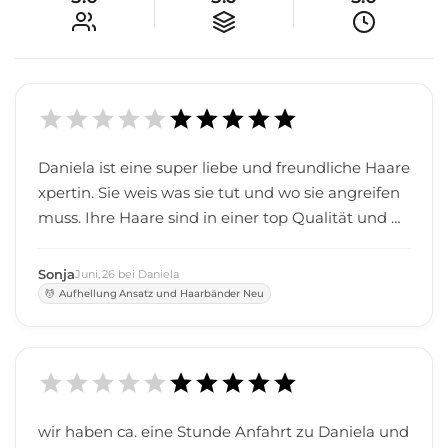
Daniela ist eine super liebe und freundliche Haare
xpertin. Sie weis was sie tut und wo sie angreifen
muss. Ihre Haare sind in einer top Qualität und be
i dem Preis unschlagbar. sie versucht jedem Wun
sch nachzugehen. bin wieder super zufrieden un
Sonja
Juni
,
26
bei
Daniela
d freu mich schon aufs nächste Mal :)
Aufhellung Ansatz und Haarbänder Neu
wir haben ca. eine Stunde Anfahrt zu Daniela und