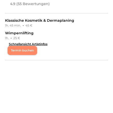
Gesichts- & Körperbehandlungen,
4.9 (55 Bewertungen)
Wimpernbehandlungen, Augenbrauenbehandlungen,
Barber & Männer, Männer-Gesichtsbehandlungen
an.
Klassische Kosmetik & Dermaplaning
1h. 45 min.
·
45 €
Wimpernlifting
1h.
·
25 €
Schnellansicht Artistinfos
Termin buchen
Mo
09:30 - 15:00
Di
09:30 - 15:00
Mi
09:30 - 15:00
Do
09:30 - 15:00
Fr
09:00 - 15:00