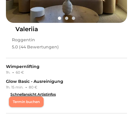
kann euch nun auch einen super frischen Glow ins
Dritte weitergegeben. • Weitere Informationen finden
Gesicht zaubern! ✨ Nun freue ich mich darauf, euch
sich in der Datenschutzerklärung im Studio bzw. auf
nach euren Wünschen und Vorstellungen zu
der Website. ⸻ 9. Haftungsausschluss • Die
verschönern. 💖 Melde dich bei mir, wenn du auf der
Behandlungen im Studio ersetzen keine medizinische
Suche nach deiner neuen Lieblings Beautyfee bist. 🧚‍♀️
oder dermatologische Beratung oder Therapie. • Es wird
keine Haftung für Kleidung, Schmuck oder persönliche
Valeriia
Leistungen
Gegenstände übernommen. ⸻ 10. Gerichtsstand
Gerichtsstand für sämtliche Streitigkeiten aus dem
Roggentin
Janina
in
Kiel
bietet Leistungen in
Kosmetik, Gesichts-
Vertragsverhältnis ist – soweit gesetzlich zulässig – der
& Körperbehandlungen, Wimpernbehandlungen,
5.0 (44 Bewertungen)
Sitz des Studios in [48683 Ahaus-Ottenstein, NRW].
Augenbrauenbehandlungen, Kosmetikpakete
an.
⸻ 11. Schwangerschaft und Behandlungen auf
eigenes Risiko • Behandlungen während der
Schwangerschaft erfolgen grundsätzlich auf eigene
Wimpernlifting
Verantwortung der Kundin. • Das Kosmetikstudio
1h.
·
60 €
übernimmt keine Haftung für etwaige Folgen oder
Komplikationen, die im Zusammenhang mit einer
Glow Basic - Ausreinigung
Behandlung während der Schwangerschaft auftreten
1h. 15 min.
·
80 €
können. • Die Kundin ist verpflichtet, eine bestehende
Schnellansicht Artistinfos
Schwangerschaft vor Behandlungsbeginn mitzuteilen. •
Mit der Inanspruchnahme der Behandlung erklärt die
Termin buchen
Kundin ausdrücklich, dies in Kenntnis möglicher
Risiken und auf eigenes Risiko zu tun. ⸻ Bei Fragen
Mo
09:30 - 18:00
oder Unsicherheiten sprich mich gerne persönlich an.
Mit deiner Terminvereinbarung bestätigst du, diese
AGB zur Kenntnis genommen zu haben. Kim
Di
09:30 - 15:30
,
17:00 - 20:00