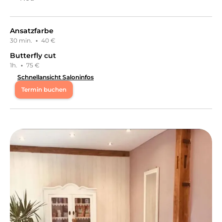
Ansatzfarbe
30 min.
·
40 €
Butterfly cut
1h.
·
75 €
Schnellansicht Saloninfos
Termin buchen
Herzlich willkommen bei Im‘s Hair. Wir freuen uns, dass
du unser Profil besuchst und hoffen, dich schon bald
persönlich in unserem Studio willkommen zu heißen.
Leistungen
Im‘s Hair
in
Köln
bietet Leistungen in
Friseur & Haare,
Farbe, Tönung & Strähnen, Frauenhaarschnitt, Balayage
an.