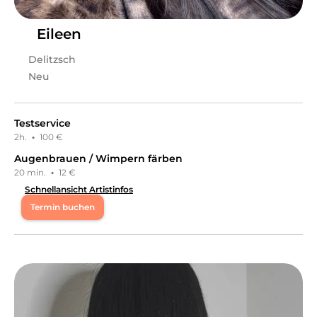
Eileen
Delitzsch
Neu
Testservice
2h.
·
100 €
Augenbrauen / Wimpern färben
20 min.
·
12 €
Schnellansicht Artistinfos
Termin buchen
Mo
08:00 - 14:00
Di
09:00 - 19:00
Mi
09:00 - 19:00