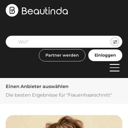
Mein
Buch
Partner werden
Einloggen
F
Anbi
Einen Anbieter auswählen
Die besten Ergebnisse für "Frauenhaarschnitt"