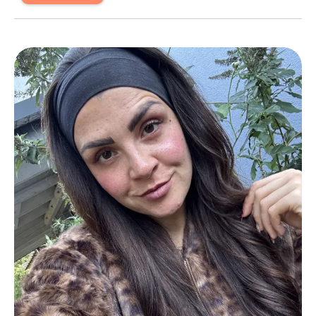
Herzlich willkommen bei Friseursalon Renkel. Wir
freuen uns, dass du unser Profil besuchst und hoffen,
dich schon bald persönlich in unserem Studio
willkommen zu heißen.
Leistungen
Friseursalon Renkel
in
Hamm am Rhein
bietet
Leistungen in
Friseur & Haare, Frauenhaarschnitt
an.