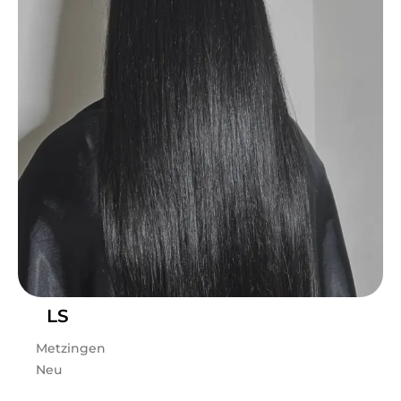
Do
08:00 - 15:00
Fr
08:00 - 14:00
Hi, ich bin Eileen. Ich freue mich, dich auf meinem Profil
begrüßen und dich hoffentlich bald verschönern zu
dürfen.
Leistungen
Eileen
in
Delitzsch
bietet Leistungen in
Kosmetik,
Gesichts- & Körperbehandlungen, Kosmetik,
Augenbrauenbehandlungen, Kosmetik, Kosmetische
Beratung, Männer, Männerhaarschnitt, Haare,
Frauenhaarschnitt, Haare, Farbe, Tönung & Strähnen,
Haare, Styling, Haare, Haarverlängerung, Haare, Haarkur
& Pflege, Haare, Kinderhaarschnitt, Haare, Balayage
an.
LS
Metzingen
Neu