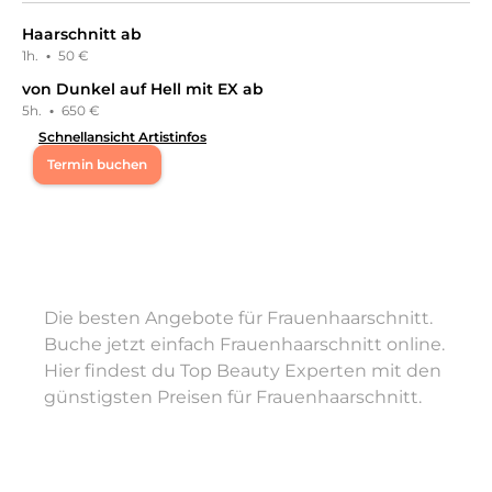
Haarschnitt ab
1h.
·
50 €
von Dunkel auf Hell mit EX ab
5h.
·
650 €
Schnellansicht Artistinfos
Termin buchen
Mo
08:00 - 20:00
Di
08:00 - 20:00
Die besten Angebote für Frauenhaarschnitt.
Mi
10:00 - 19:00
Buche jetzt einfach Frauenhaarschnitt online.
Hier findest du Top Beauty Experten mit den
Do
10:00 - 19:00
günstigsten Preisen für Frauenhaarschnitt.
Fr
10:00 - 19:00
Sa
10:00 - 18:00