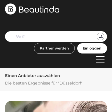
Mein
Buch
Partner werden
Einloggen
F
Anbi
Einen Anbieter auswählen
Die besten Ergebnisse für "Düsseldorf"