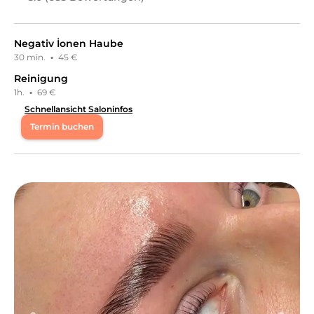
Negativ İonen Haube
30 min.
·
45 €
Reinigung
1h.
·
69 €
Schnellansicht Saloninfos
Termin buchen
Mo
12:00 - 18:00
Di
12:00 - 18:00
Mi
12:00 - 18:00
Do
12:00 - 18:00
Fr
12:00 - 18:00