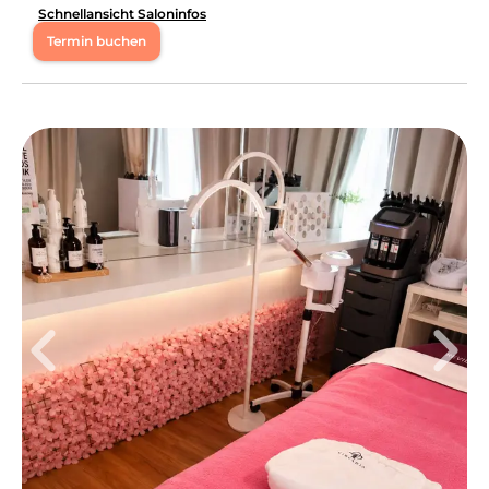
Schnellansicht Saloninfos
Termin buchen
Mo
10:00 - 20:00
Di
10:00 - 20:00
Mi
10:00 - 20:00
Do
10:00 - 20:00
Fr
10:00 - 20:00
Sa
10:00 - 16:00
LuxBeauty & Hair im Herzen Düsseldorfs vereint
exklusive Kosmetik mit professioneller Friseurkunst -
geführt von einem eingespielten Mutter-Tochter-Team,
das seine Leidenschaft für Schönheit täglich lebt. In