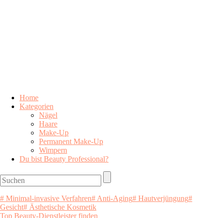
Home
Kategorien
Nägel
Haare
Make-Up
Permanent Make-Up
Wimpern
Du bist Beauty Professional?
# Minimal-invasive Verfahren
# Anti-Aging
# Hautverjüngung
#
Gesicht
# Ästhetische Kosmetik
Top Beauty-Dienstleister finden