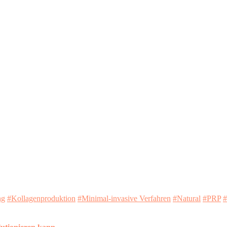
ng
#Kollagenproduktion
#Minimal-invasive Verfahren
#Natural
#PRP
#