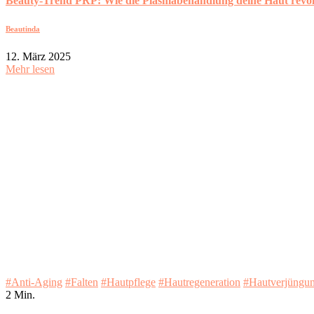
Beauty-Trend PRP: Wie die Plasmabehandlung deine Haut revol
Beautinda
12. März 2025
Mehr lesen
#Anti-Aging
#Falten
#Hautpflege
#Hautregeneration
#Hautverjüngu
2 Min.