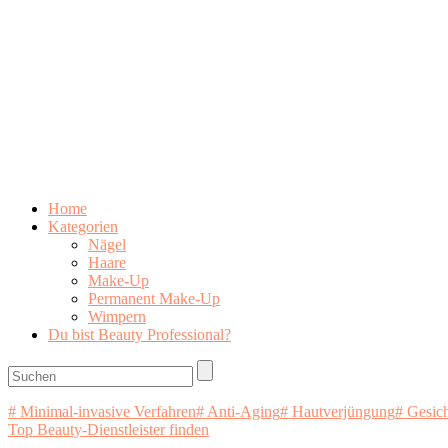
Home
Kategorien
Nägel
Haare
Make-Up
Permanent Make-Up
Wimpern
Du bist Beauty Professional?
# Minimal-invasive Verfahren
# Anti-Aging
# Hautverjüngung
# Gesic
Top Beauty-Dienstleister finden