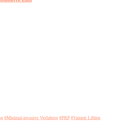
utionieren kann
ng
#Minimal-invasive Verfahren
#PRP
#Vampir Lifting