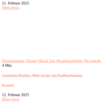
21. Februar 2025
Mehr lesen
#Entspannung
#Haare
#Head Spa
#Kopfhautpflege
#Kosmetik
4 Min.
Japanische Headspa: Mehr als nur eine Kopfhautmassage
Beautinda
12. Februar 2025
Mehr lesen