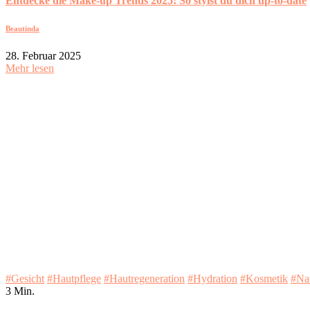
Entdecke die Make-up Trends 2025: So stylst du dich up-to-date
Beautinda
28. Februar 2025
Mehr lesen
#Gesicht
#Hautpflege
#Hautregeneration
#Hydration
#Kosmetik
#Nat
3 Min.