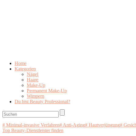
Home
Kategorien
Nägel
Haare
Make-Up
Permanent Make-Up
Wimpern
Du bist Beauty Professional?
# Minimal-invasive Verfahren
# Anti-Aging
# Hautverjüngung
# Gesic
Top Beauty-Dienstleister finden