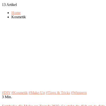
13 Artikel
Home
Kosmetik
#DIY
#Kosmetik
#Make-Up
#Tipps & Tricks
#Wimpern
3 Min.