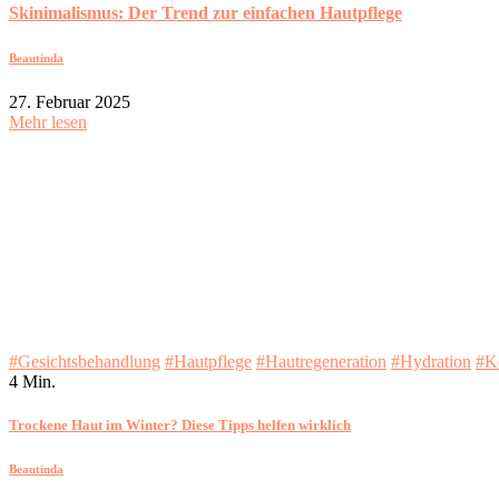
Skinimalismus: Der Trend zur einfachen Hautpflege
Beautinda
27. Februar 2025
Mehr lesen
#Gesichtsbehandlung
#Hautpflege
#Hautregeneration
#Hydration
#K
4 Min.
Trockene Haut im Winter? Diese Tipps helfen wirklich
Beautinda