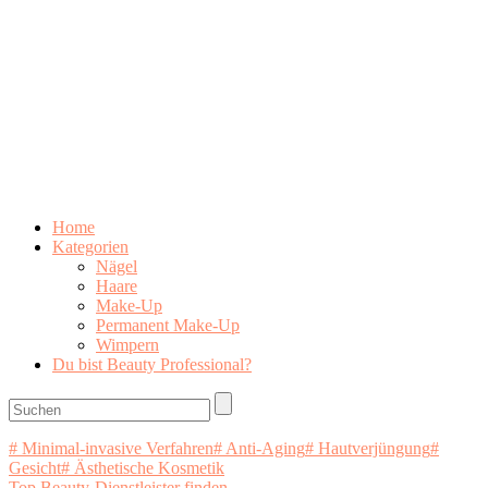
Home
Kategorien
Nägel
Haare
Make-Up
Permanent Make-Up
Wimpern
Du bist Beauty Professional?
# Minimal-invasive Verfahren
# Anti-Aging
# Hautverjüngung
#
Gesicht
# Ästhetische Kosmetik
Top Beauty-Dienstleister finden