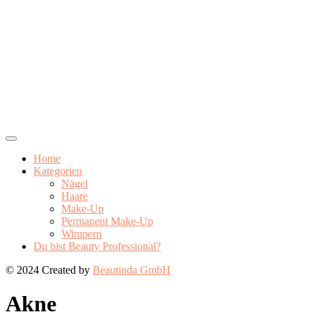
Home
Kategorien
Nägel
Haare
Make-Up
Permanent Make-Up
Wimpern
Du bist Beauty Professional?
© 2024 Created by
Beautinda GmbH
Akne