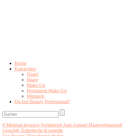
Home
Kategorien
Nägel
Haare
Make-Up
Permanent Make-Up
Wimpern
Du bist Beauty Professional?
# Minimal-invasive Verfahren
# Anti-Aging
# Hautverjüngung
#
Gesicht
# Ästhetische Kosmetik
Top Beauty-Dienstleister finden