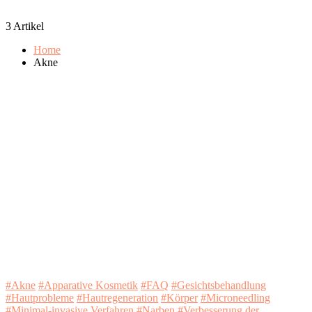
3 Artikel
Home
Akne
#Akne
#Apparative Kosmetik
#FAQ
#Gesichtsbehandlung
#Hautprobleme
#Hautregeneration
#Körper
#Microneedling
#Minimal-invasive Verfahren
#Narben
#Verbesserung der