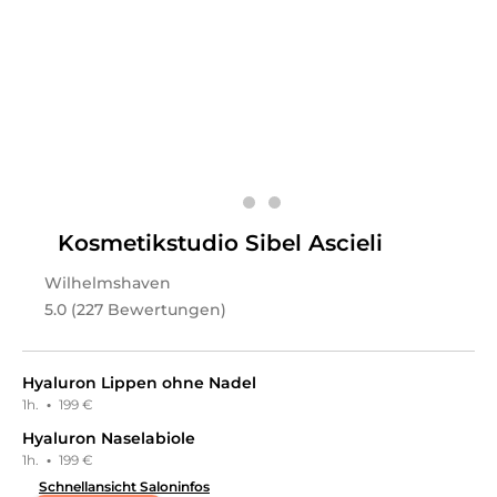
In einem schönen Ambiente arbeitet bei Youth
Revolution Hannover ein Dream-Team, das dich mit
seiner Leidenschaft und Expertise im Bereich
Permanent Concealer CC Eye / CC Skin und Narben
Behandlung begeistern wird. Auch ein Lash- oder
Browlifting kannst du dir hier mit den neuesten
Methoden zaubern lassen. Außerdem kannst du dich
über eine bequeme Anreise freuen, die durch nahe
gelegene öffentliche Verkehrsmittel und Parkplätze
direkt vor der Tür ganz einfach gemacht wird! Tu dir
etwas Gutes und komm vorbei!
Leistungen
Kosmetikstudio Sibel Ascieli
Youth Revolution Hannover
in
Hannover
bietet
Wilhelmshaven
Leistungen in
Kosmetik, Gesichts- &
5.0 (227 Bewertungen)
Körperbehandlungen, Wimpernbehandlungen,
Augenbrauenbehandlungen, Unterspritzungen
an.
Hyaluron Lippen ohne Nadel
1h.
·
199 €
Hyaluron Naselabiole
1h.
·
199 €
Schnellansicht Saloninfos