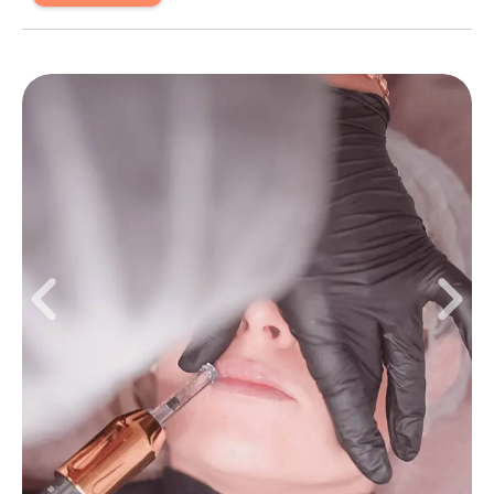
Mo
09:00 - 19:00
Di
09:00 - 19:00
Mi
09:00 - 19:00
Do
09:00 - 19:00
Fr
09:00 - 19:00
Schönheit mit Präzision In meinem Studio in Krefeld
dreht sich alles um ästhetische Perfektion, dezenten
Ausdruck und echte Leidenschaft für mein Handwerk.
Als zertifizierte Spezialistin biete ich dir hochwertige
Behandlungen rund um Brows, Eyes & Skin – mit einem
feinen Gespür für Details und deiner natürlichen
Schönheit im Fokus. Phibrows Microblading Mit der
präzisen Phibrows-Technik kreiere ich feinste
Härchenzeichnungen, die sich harmonisch in deine
natürlichen Brauen einfügen. Jedes Ergebnis ist