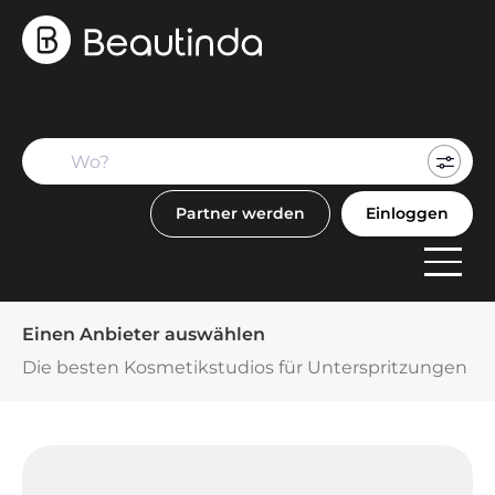
Mein
Buch
Partner werden
Einloggen
F
Anbi
Einen Anbieter auswählen
Die besten Kosmetikstudios für Unterspritzungen