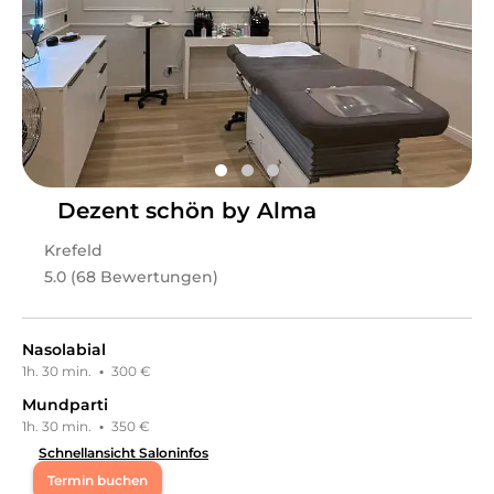
Hautstudio Heuchert
in
Vechelde
bietet Leistungen in
Kosmetik, Gesichts- & Körperbehandlungen,
Wimpernbehandlungen, Unterspritzungen,
Kosmetikpakete, Permanent Make-Up, Körper, Tattoo,
Hautstraffung, Piercing
an.
Dezent schön by Alma
Krefeld
5.0 (68 Bewertungen)
Nasolabial
1h. 30 min.
·
300 €
Mundparti
1h. 30 min.
·
350 €
Schnellansicht Saloninfos
Termin buchen