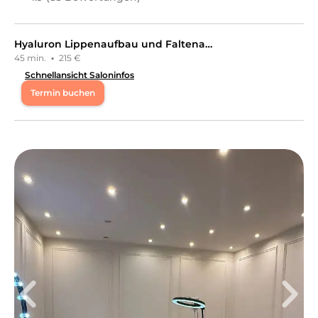
Hyaluron Lippenaufbau und Faltenaufbau mit dem IRI PEN
45 min.
·
215 €
Schnellansicht Saloninfos
Termin buchen
Mo
12:00 - 18:00
Di
08:00 - 12:00
Do
08:00 - 12:00
Fr
08:00 - 12:00
Kosmetik Studio: * Apparative Kosmetik: Plasma Pen,
Skin Pen , Hyaluron Pen * Fußpflege * Permanent Make
up
Leistungen