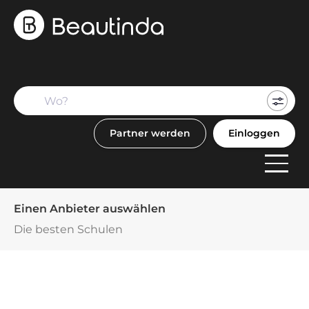
Mein
Buch
Partner werden
Einloggen
F
Anbi
Einen Anbieter auswählen
Die besten Schulen