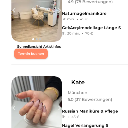
4.9 (78 Bewertungen)
Naturnagelmaniküre
30 min.
·
45 €
Gel/Acrylmodellage Länge S
1h. 30 min.
·
70 €
Schnellansicht Artistinfos
Termin buchen
Mo
12:00 - 19:00
Di
12:00 - 19:00
Kate
München
Mi
11:00 - 19:00
5.0 (37 Bewertungen)
Do
11:00 - 20:00
Russian Maniküre & Pflege
1h.
·
45 €
Fr
12:00 - 19:00
Nagel Verlängerung S