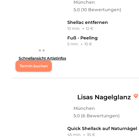
München
Mi
10:00 - 20:00
5.0 (10 Bewertungen)
Do
10:00 - 20:00
Shellac entfernen
10 min.
·
12 €
Fr
10:00 - 20:00
Fuß - Peeling
5 min.
·
10 €
Hey, ich bin Paula. Beauty war für mich nie nur ein Tr
Ästhetik und Qualität stehen bei mir an erster Stelle
Schnellansicht Artistinfos
Leistungen
Termin buchen
Paula
in
München
bietet Leistungen in
Kosmetik, Gesi
Mo
10:00 - 18:00
Make-Up
an.
Di
10:00 - 18:00
Lisas Nagelglanz
München
Mi
10:00 - 18:00
5.0 (6 Bewertungen)
Do
10:00 - 18:00
Quick Shellack auf Naturnägel
45 min.
·
35 €