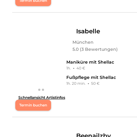
Leistungen
Termin buchen
Lisas Nagelglanz
in
München
bietet Leistungen in
Nail
Mo
11:00 - 19:00
Di
11:00 - 19:00
Isabelle
München
Mi
11:00 - 19:00
5.0 (3 Bewertungen)
Do
11:00 - 19:00
Maniküre mit Shellac
1h.
·
40 €
Fr
11:00 - 19:00
Fußpflege mit Shellac
1h. 20 min.
·
50 €
Sa
11:00 - 17:00
Schnellansicht Artistinfos
Hallo! Ich bin Inna und liebe es, Hände und Füße zum 
Termin buchen
Momente. Ich freue mich auf Sie!
Mo
11:00 - 20:00
Leistungen
Inna
in
München
bietet Leistungen in
Nails, Pediküre, 
Di
11:00 - 20:00
Beenailzby