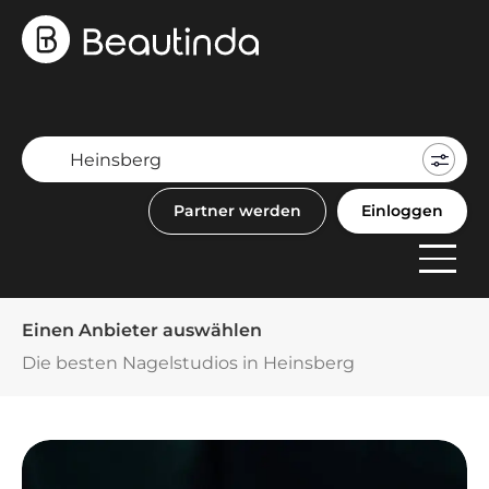
Mein
Buch
Partner werden
Einloggen
F
Anbi
Einen Anbieter auswählen
Die besten Nagelstudios in Heinsberg