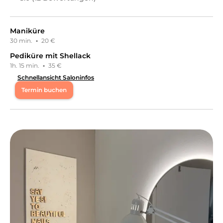
Maniküre
30 min.
·
20 €
Pediküre mit Shellack
1h. 15 min.
·
35 €
Schnellansicht Saloninfos
Termin buchen
Mo
11:00 - 15:00
,
17:30 - 20:00
Di
11:00 - 20:00
Mi
11:00 - 20:00
Do
11:00 - 20:00
Fr
11:00 - 20:00