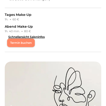
Tages Make-Up
1h.
·
60 €
Abend Make-Up
1h. 40 min.
·
80 €
Schnellansicht Saloninfos
Termin buchen
Mo
09:00 - 19:00
Di
09:00 - 19:00
Mi
09:00 - 19:00
Do
09:00 - 19:00
Fr
09:00 - 19:00