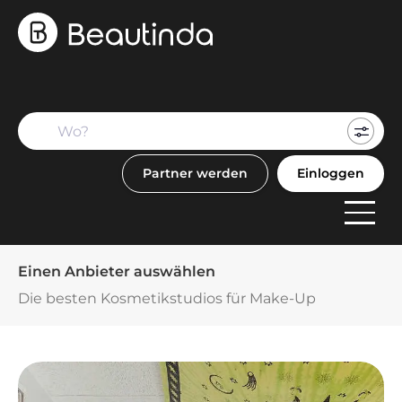
Mein
Buch
Partner werden
Einloggen
F
Anbi
Einen Anbieter auswählen
Die besten Kosmetikstudios für Make-Up