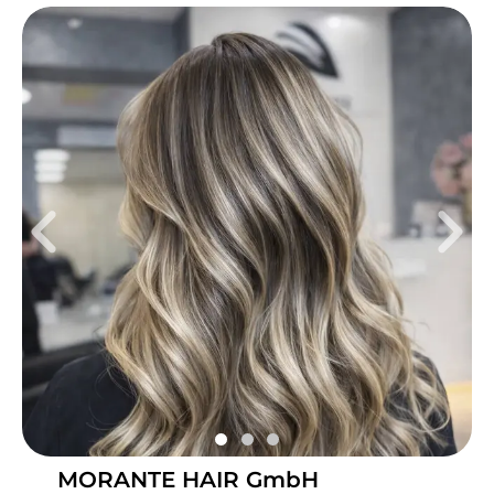
Di
10:00 - 19:00
Mi
10:00 - 19:00
Do
10:00 - 19:00
Fr
10:00 - 19:00
Sa
10:00 - 15:00
Das Studio Beauty Instruktion in Berlin-Steglitz ist dein
Kompetenzzentrum für Ästhetik, Technologie und
Wohlbefinden. Das breit gefächerte Angebot umfasst
alles von dauerhafter ICE Laser Haarentfernung und
fortschrittlicher apparativer Kosmetik bis hin zu
entspannenden Massagen, Maniküre und Pediküre.
Hier erhältst du maßgeschneiderte Behandlungen, die
Technologie, Pflege und Entspannung vereinen.
Nächste öffentliche Verkehrsmittel: Die S und U-
Bahnhaltestelle Rathaus Steglitz ist nur vier
MORANTE HAIR GmbH
Gehminuten entfernt. Das Team: Maggie ist