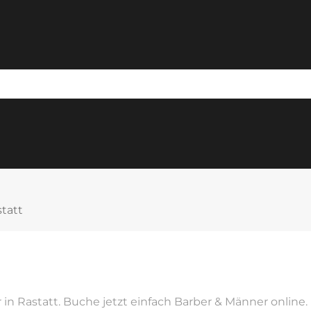
statt
in Rastatt. Buche jetzt einfach Barber & Männer online.