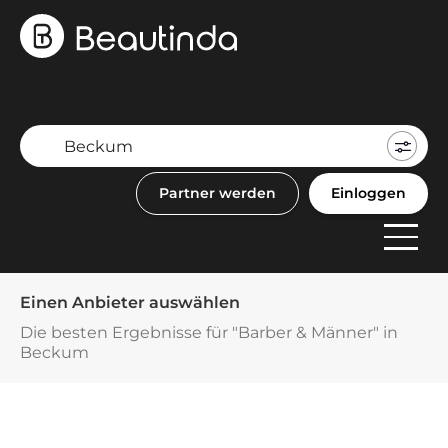
Mein
Buch
Partner werden
Einloggen
F
Anbi
Einen Anbieter auswählen
Die besten Ergebnisse für "Barber & Männer" in
Beckum