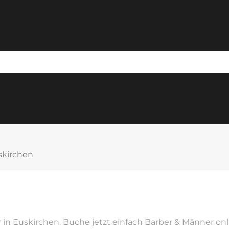
skirchen
in Euskirchen. Buche jetzt einfach Barber & Männer onl