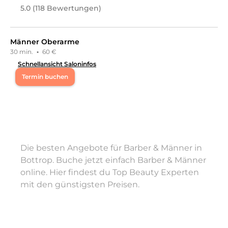
5.0 (118 Bewertungen)
Männer Oberarme
30 min.
·
60 €
Schnellansicht Saloninfos
Termin buchen
Mo
09:00 - 19:00
Do
17:00 - 20:00
Die besten Angebote für Barber & Männer in
Fr
10:00 - 16:00
Bottrop. Buche jetzt einfach Barber & Männer
online. Hier findest du Top Beauty Experten
Sa
11:00 - 15:00
mit den günstigsten Preisen.
Jennifer Fink Cosmetics steht für exklusive Beauty-
Behandlungen mit medizinischem Know-how. Unser
Team bringt fundierte medizinische Kenntnisse, echtes
Fachwissen und viel Leidenschaft für Ästhetik