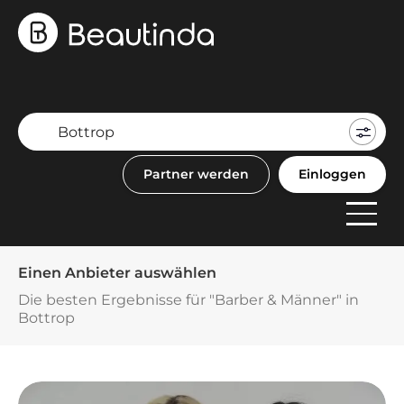
Mein
Buch
Partner werden
Einloggen
F
Anbi
Einen Anbieter auswählen
Die besten Ergebnisse für "Barber & Männer" in
Bottrop