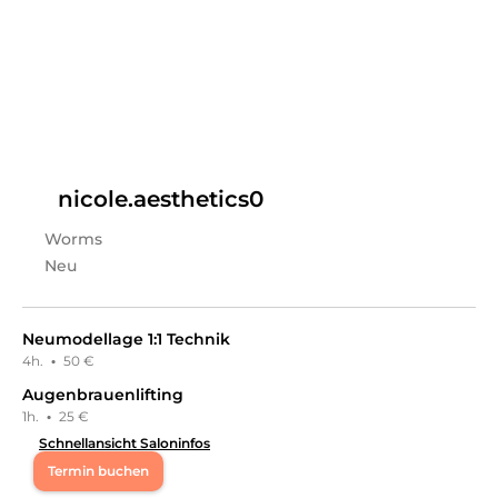
Maria
in
Worms
bietet Leistungen in
Kosmetik,
Wimpernbehandlungen
an.
nicole.aesthetics0
Worms
Neu
Neumodellage 1:1 Technik
4h.
·
50 €
Augenbrauenlifting
1h.
·
25 €
Schnellansicht Saloninfos
Termin buchen