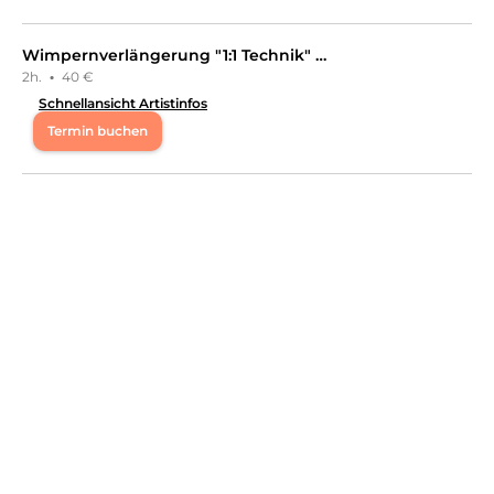
Leistungen
Verónica Luna
in
Worms
bietet Leistungen in
Kosmetik,
Wimpernverlängerung "1:1 Technik" Auffüllen
Wimpernbehandlungen
an.
2h.
·
40 €
Schnellansicht Artistinfos
Termin buchen
Mo
10:00 - 19:00
Mi
10:00 - 19:00
Fr
10:00 - 19:00
Sa
10:00 - 15:00
Hi, ich bin Maria. Ich freue mich, dich auf meinem Profil
begrüßen und dich hoffentlich bald verschönern zu
dürfen.
Leistungen