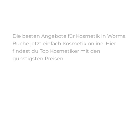
Herzlich willkommen bei nicole.aesthetics0. Wir freuen
uns, dass du unser Profil besuchst und hoffen, dich
schon bald persönlich in unserem Studio willkommen
zu heißen.
Leistungen
Die besten Angebote für Kosmetik in Worms.
nicole.aesthetics0
Buche jetzt einfach Kosmetik online. Hier
in
Worms
bietet Leistungen in
Kosmetik, Wimpernbehandlungen,
findest du Top Kosmetiker mit den
Augenbrauenbehandlungen
an.
günstigsten Preisen.