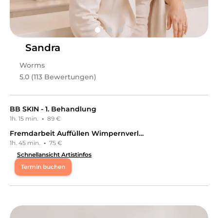
Körperbehandlungen, Augenbrauenbehandlungen
an.
Sandra
Worms
5.0 (113 Bewertungen)
BB SKIN - 1. Behandlung
1h. 15 min.
·
89 €
Fremdarbeit Auffüllen Wimpernverlängerung
1h. 45 min.
·
75 €
Schnellansicht Artistinfos
Termin buchen
Di
08:30 - 13:30
Mi
14:00 - 15:30