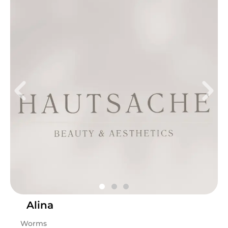
Do
08:30 - 18:00
Sa
09:00 - 15:00
Zertifiziert seit 2018 in: - Wimpernverlängerung (UV-
System) - Wimpernlifting - Browlifting & Browstyling -
BB SKIN - Microneedling
Leistungen
Sandra
in
Worms
bietet Leistungen in
Kosmetik,
Wimpernbehandlungen, Gesichts- &
Körperbehandlungen, Augenbrauenbehandlungen
an.
Alina
Worms