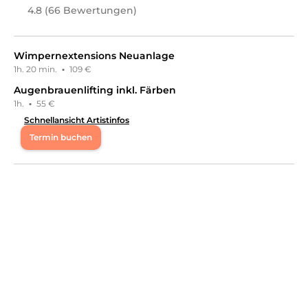
4.8 (66 Bewertungen)
Wimpernextensions Neuanlage
1h. 20 min.
·
109 €
Augenbrauenlifting inkl. Färben
1h.
·
55 €
Schnellansicht Artistinfos
Termin buchen
Mo
10:00 - 18:30
Di
10:00 - 18:30
Mi
10:00 - 18:30
Do
10:00 - 18:30
Fr
10:00 - 18:30