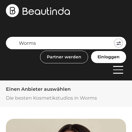
Mein
Buch
Partner werden
Einloggen
F
Anbi
Einen Anbieter auswählen
Die besten Kosmetikstudios in Worms