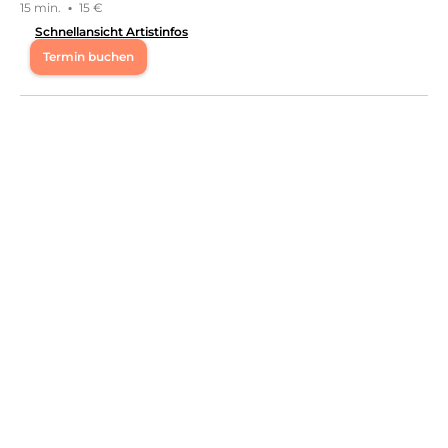
15 min.
·
15 €
Schnellansicht Artistinfos
Termin buchen
Mo
10:00 - 19:00
Di
10:00 - 19:00
Mi
10:00 - 19:00
Do
10:00 - 19:00
Fr
10:00 - 19:00
Sa
10:00 - 14:00
Hi, ich bin Valentina. Staatlich anerkannte Kosmetikerin
seit 2017. Ich freue mich dich auf meinem Profil
begrüßen zu dürfen.