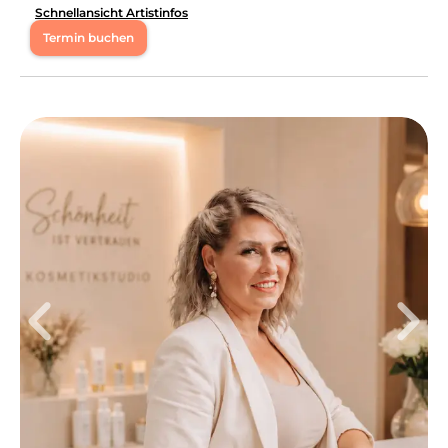
Schnellansicht Artistinfos
Termin buchen
Mo
10:00 - 19:00
Di
10:00 - 17:30
Mi
10:00 - 18:00
Do
10:00 - 19:00
Fr
10:00 - 16:00
Hallo ihr Lieben, ich bin zertifizierte Wimpern- &
Augenbrauenstylistin und freue mich sehr euch
kennenzulernen. 🥰
Leistungen
Karina
in
Worms
bietet Leistungen in
Kosmetik,
Wimpernbehandlungen, Gesichts- &