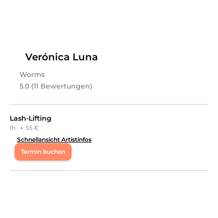
Leistungen
Valentina
in
Worms
bietet Leistungen in
Kosmetik,
Gesichts- & Körperbehandlungen,
Augenbrauenbehandlungen, Wimpernbehandlungen,
Haarentfernung, Sugaring
an.
Verónica Luna
Worms
5.0 (11 Bewertungen)
Lash-Lifting
1h.
·
55 €
Schnellansicht Artistinfos
Termin buchen
Mo
08:30 - 13:30
Di
08:30 - 15:00