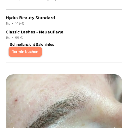
Hydra Beauty Standard
1h.
·
149 €
Classic Lashes - Neuauflage
1h.
·
99 €
Schnellansicht Saloninfos
Termin buchen
Mo
09:00 - 18:00
Di
09:00 - 18:00
Mi
09:00 - 18:00
Do
09:00 - 18:00
Fr
09:00 - 18:00