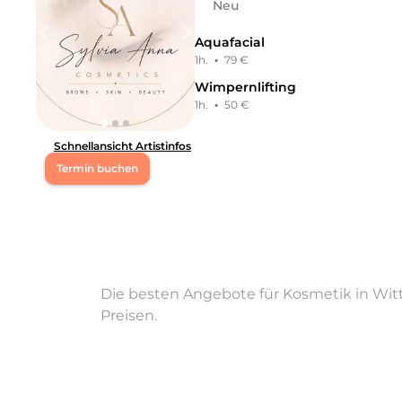
Neu
Aquafacial
1h.
·
79 €
Wimpernlifting
1h.
·
50 €
Schnellansicht Artistinfos
Termin buchen
Mo
19:00 - 20:00
Mi
19:00 - 20:00
Die besten Angebote für Kosmetik in Witt
Do
19:00 - 20:00
Preisen.
Fr
19:00 - 20:00
Sa
10:00 - 16:00