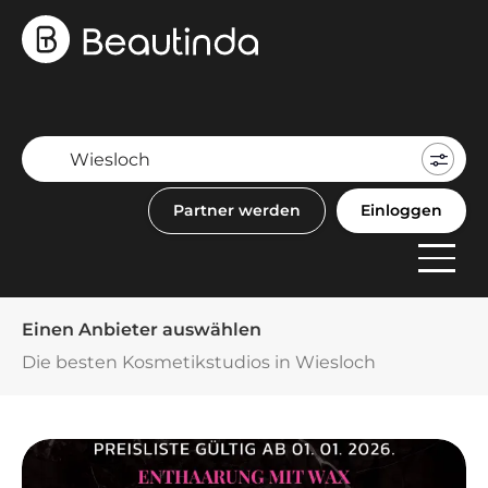
Mein
Buch
Partner werden
Einloggen
F
Anbi
Einen Anbieter auswählen
Die besten Kosmetikstudios in Wiesloch