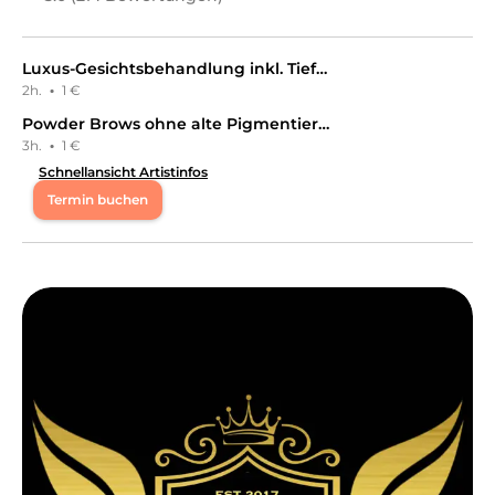
Luxus-Gesichtsbehandlung inkl. Tiefenreinigung und Massage
2h.
·
1 €
Powder Brows ohne alte Pigmentierung
3h.
·
1 €
Schnellansicht Artistinfos
Termin buchen
Mo
10:00 - 19:00
Di
10:00 - 19:00
Mi
10:00 - 19:00
Do
10:00 - 19:00
Fr
10:00 - 17:00