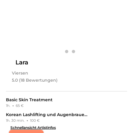
der Beauty-Branche und habe mich auf
Gesichtsbehandlungen, Fusspflege, Waxing sowie Lash
& Browlifting spezialisiert. Mir ist wichtig, jede
Behandlung mit Ruhe, Sorgfalt und einem liebevollen
Blick fürs Detail durchzuführen.
Leistungen
Saskia
in
Viersen
bietet Leistungen in
Kosmetik,
Wimpernbehandlungen, Nails, Pediküre,
Augenbrauenbehandlungen, Gesichts- &
Körperbehandlungen, Kosmetikpakete,
Lara
Haarentfernung, Waxing
an.
Viersen
5.0 (18 Bewertungen)
Basic Skin Treatment
1h.
·
65 €
Korean Lashlifting und Augenbrauenlifting (inkl. Färben)
1h. 30 min.
·
100 €
Schnellansicht Artistinfos