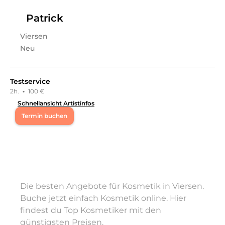
Patrick
Viersen
Neu
Testservice
2h.
·
100 €
Schnellansicht Artistinfos
Termin buchen
Mo
10:00 - 17:00
Di
10:00 - 19:00
Die besten Angebote für Kosmetik in Viersen.
Mi
09:00 - 15:00
Buche jetzt einfach Kosmetik online. Hier
findest du Top Kosmetiker mit den
Do
10:00 - 19:00
günstigsten Preisen.