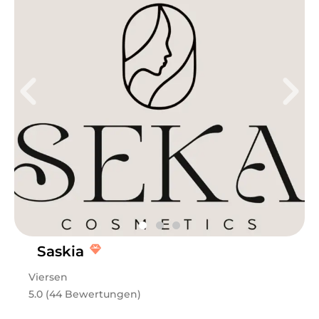
Fr
09:00 - 18:00
KBeauty PMU Specialist Beauty, Kosmetik und
Körperpflege PMU&Removal Artist by SVIATO CCeye
Spezialbehandlung Remigiusplatz 24, 41747 Viersen
STYLIST by SVIATO ACADEMY Hallo, mein Name ist Kim
Vo! Seit über 18 Jahren bin ich in der Beautybranche
tätig und habe mich auf Permanent Make-up
spezialisiert. Ich habe meine Ausbildung an der
renommierten Sviato Academy erfolgreich absolviert
und den Titel als Stylist erreicht. Mit meiner
langjährigen Erfahrung und Leidenschaft für
ästhetische Perfektion helfe ich meinen Kundinnen
und Kunden, ihre natürliche Schönheit zu
unterstreichen und ihr Selbstbewusstsein zu stärken.
Neben Permanent Make-up biete ich auch Premium
CCeye Behandlungen an. Diese innovative Methode
Saskia
sorgt für eine sichtbare Aufhellung von dunklen
Augenringen, reduziert Schwellungen und verleiht der
Viersen
Augenpartie ein frisches, strahlendes Aussehen. Mit
hochwertigen Produkten und schonenden Techniken
5.0 (44 Bewertungen)
arbeite ich gezielt daran, die empfindliche Haut unter
den Augen zu regenerieren und zu revitalisieren – für