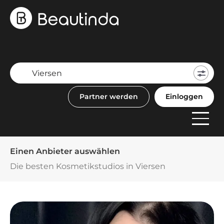
Mein
Buch
Partner werden
Einloggen
F
Anbi
Einen Anbieter auswählen
Die besten Kosmetikstudios in Viersen