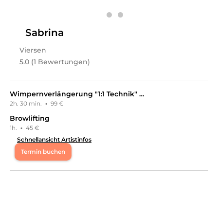
Leistungen
Lara
in
Viersen
bietet Leistungen in
Kosmetik,
Wimpernbehandlungen, Gesichts- &
Sabrina
Körperbehandlungen, Zahnaufhellung
an.
Viersen
5.0 (1 Bewertungen)
Wimpernverlängerung "1:1 Technik" Neuanlage
2h. 30 min.
·
99 €
Browlifting
1h.
·
45 €
Schnellansicht Artistinfos
Termin buchen
Mo
13:00 - 21:00
Di
13:00 - 21:00