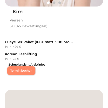
Melissa
in
Viersen
bietet Leistungen in
Kosmetik,
Wimpernbehandlungen
an.
Kim
Viersen
5.0 (45 Bewertungen)
CCeye 3er Paket (166€ statt 190€ pro Sitzung)
1h.
·
499 €
Korean Lashlifting
1h.
·
75 €
Schnellansicht Artistinfos
Termin buchen
Di
09:00 - 18:00
Mi
09:00 - 18:00
Do
09:00 - 18:00