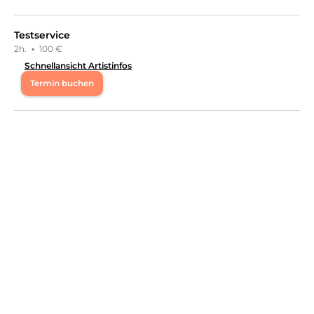
Sabrina
in
Viersen
bietet Leistungen in
Kosmetik,
Wimpernbehandlungen, Kosmetik,
Testservice
Augenbrauenbehandlungen
an.
2h.
·
100 €
Schnellansicht Artistinfos
Termin buchen
Di
08:30 - 17:30
Mi
08:30 - 13:00
Do
08:30 - 17:30
Fr
08:30 - 17:30
Sa
08:30 - 13:00
Ich arbeite seit vielen Jahren im Beautybereich und
habe mich auch auf Haarverlängerungen und
Haarverdichtungen spezialisiert. Mein Fokus liegt auf