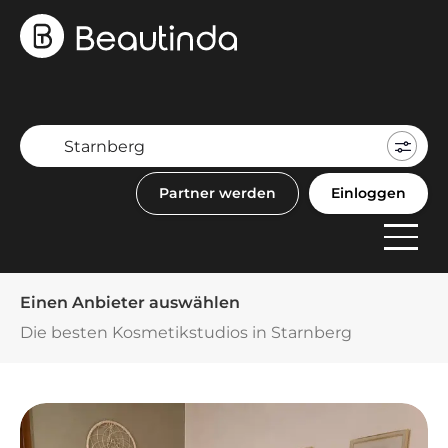
Mein
Buch
Partner werden
Einloggen
F
Anbi
Einen Anbieter auswählen
Die besten Kosmetikstudios in Starnberg