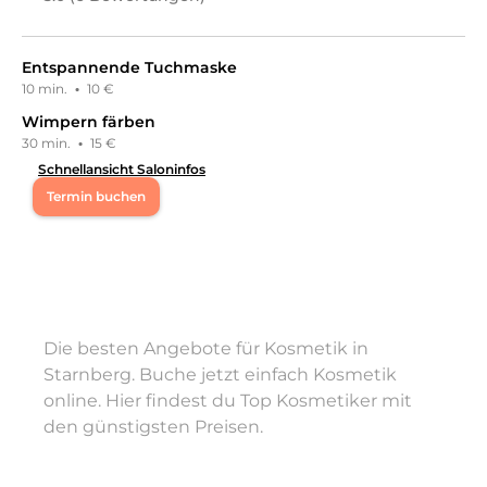
Entspannende Tuchmaske
10 min.
·
10 €
Wimpern färben
30 min.
·
15 €
Schnellansicht Saloninfos
Termin buchen
Mo
10:00 - 20:00
Di
10:00 - 20:00
Die besten Angebote für Kosmetik in
Mi
10:00 - 20:00
Starnberg. Buche jetzt einfach Kosmetik
online. Hier findest du Top Kosmetiker mit
Do
10:00 - 20:00
den günstigsten Preisen.
Fr
10:00 - 20:00