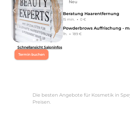
Neu
Beratung Haarentfernung
15 min.
·
0 €
Powderbrows Auffrischung - ma
1h.
·
189 €
Schnellansicht Saloninfos
Termin buchen
Experten für dauerhafte Haarentfernung, Permanent Mak
Technologien und beste Ergebnisse
Leistungen
Beauty Experts Speyer
in
Speyer
bietet Leistungen in
K
Die besten Angebote für Kosmetik in Spey
Preisen.