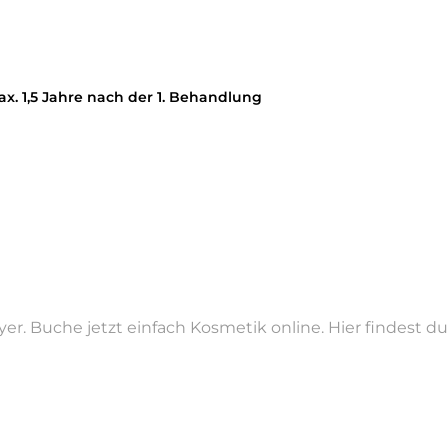
x. 1,5 Jahre nach der 1. Behandlung
e-Up und Microblading in Speyer und Landau. - über 2.000 zu
osmetik, Permanent Make-Up, Kosmetische Beratung, Haaren
er. Buche jetzt einfach Kosmetik online. Hier findest 