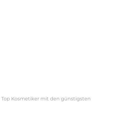
friedene Kunden - NiSV-zertifiziert - Moderne
tfernung, Dauerhafte Haarentfernung
an.
du Top Kosmetiker mit den günstigsten