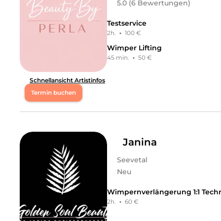
5.0 (6 Bewertungen)
Testservice
2h.
·
100 €
Wimper Lifting
45 min.
·
50 €
Schnellansicht Artistinfos
Termin buchen
Mo
08:00 - 18:00
Di
08:00 - 18:00
Janina
Seevetal
Mi
08:00 - 18:00
Neu
Do
08:00 - 18:00
Wimpernverlängerung 1:1 Tech
2h.
·
60 €
Fr
08:00 - 20:00