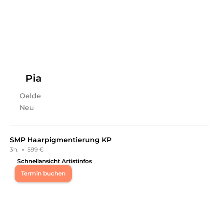
begrüßen und dich hoffentlich bald verschönern zu
dürfen.
Leistungen
Alison
in
Oelde
bietet Leistungen in
Kosmetik,
Wimpernbehandlungen
an.
Pia
Oelde
Neu
SMP Haarpigmentierung KP
3h.
·
599 €
Schnellansicht Artistinfos
Termin buchen
Mo
09:00 - 13:00
Di
09:00 - 13:00