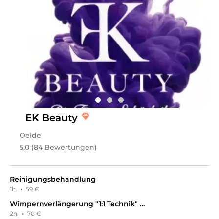
Es geht um mehr, als sich schön zu fühlen! Willkommen
bei uns im Kosmetik Atelier Elle im Herzen von Oelde,
Ihrem Zentrum für Schönheit und Wohlbefinden! Wir
bieten eine Vielfalt an kosmetisch apperativen
Dienstleistungen an, die auf Ihre individuellen
Bedürfnisse zugeschnitten werden können.
Spezialisiert auf Gesichtsbehandlungen, wie zB Aqua
Facial, Microneedling, Mesotherapie , und auch Jet Peel,
streben wir danach, Ihre natürliche Schönheit
hervorzuheben. Das Kosmetik Atelier Elle steht für
Expertise und Qualität, die Sie spüren und sehen
können. Jeden Besuch machen wir zu einem
einzigartigen Erlebnis. Kommen Sie zu uns und erleben
EK Beauty
Sie eine Welt voller Schönheit und Professionalität.
Oelde
Leistungen
5.0 (84 Bewertungen)
Kosmetikatelier Elle
in
Oelde
bietet Leistungen in
Kosmetik, Kosmetikpakete, Kosmetik, Gesichts- &
Körperbehandlungen
an.
Reinigungsbehandlung
1h.
·
59 €
Wimpernverlängerung "1:1 Technik" Neuanlage
2h.
·
70 €