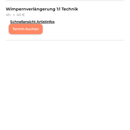
Wimpernverlängerung 1:1 Technik
4h.
·
40 €
Schnellansicht Artistinfos
Termin buchen
Mo
08:30 - 17:00
Di
08:30 - 17:00
Mi
08:30 - 17:00
Do
08:30 - 17:00
Fr
08:30 - 17:00
Sa
11:00 - 14:00
Hi, ich bin Alison. Ich freue mich, dich auf meinem Profil