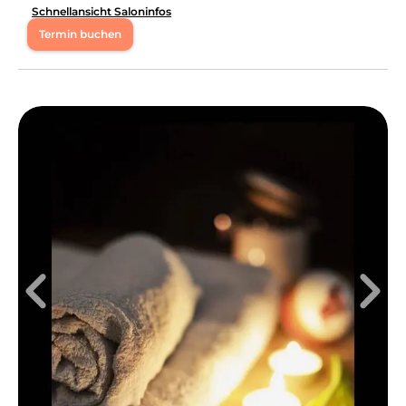
Schnellansicht Saloninfos
Termin buchen
Mo
09:00 - 18:00
Di
09:00 - 18:00
Mi
09:00 - 18:00
Do
09:00 - 18:00
Fr
09:00 - 18:00
EK Beauty Oelde Wo Ästhetik auf Präzision trifft! Das
Besondere an meinen Leistungen Ich verbinde
modernste Techniken mit einem Blick für das Detail.
Ob Permanent Make-up, Wimperndesign oder
Hautoptimierung bei mir gibt es keine
Standardlösungen. Jede Behandlung wird individuell
auf deine Gesichtszüge und Wünsche zugeschnitten,