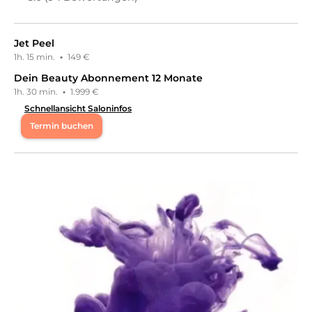
Jet Peel
1h. 15 min.
·
149 €
Dein Beauty Abonnement 12 Monate
1h. 30 min.
·
1.999 €
Schnellansicht Saloninfos
Termin buchen
Mo
08:30 - 17:00
Di
08:00 - 17:00
Mi
08:00 - 17:00
Do
08:00 - 17:00
Fr
08:00 - 17:00