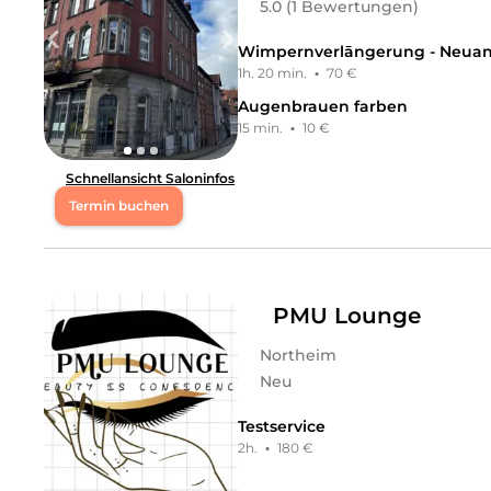
5.0 (1 Bewertungen)
Wimpernverlāngerung - Neuanl
1h. 20 min.
·
70 €
Augenbrauen farben
15 min.
·
10 €
Schnellansicht Saloninfos
Termin buchen
Mo
09:00 - 18:00
Di
09:00 - 18:00
PMU Lounge
Northeim
Mi
09:00 - 18:00
Neu
Do
09:00 - 18:00
Testservice
2h.
·
180 €
Fr
09:00 - 18:00