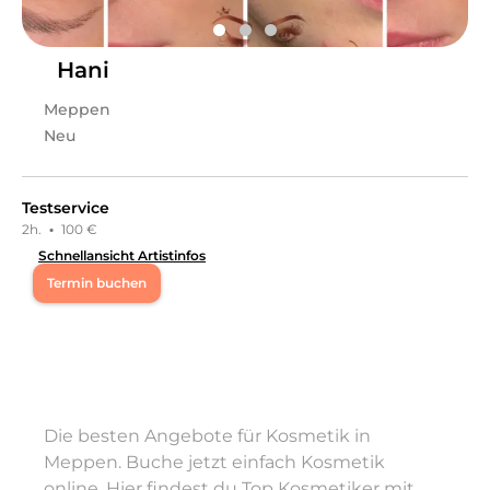
Leistungen
Michelle
in
Meppen
bietet Leistungen in
Kosmetik,
Make-Up, Nails, Nageldesign
an.
Hani
Meppen
Neu
Testservice
2h.
·
100 €
Schnellansicht Artistinfos
Termin buchen
Mo
14:00 - 17:00
Di
14:00 - 17:00
Die besten Angebote für Kosmetik in
Mi
14:00 - 17:00
Meppen. Buche jetzt einfach Kosmetik
online. Hier findest du Top Kosmetiker mit