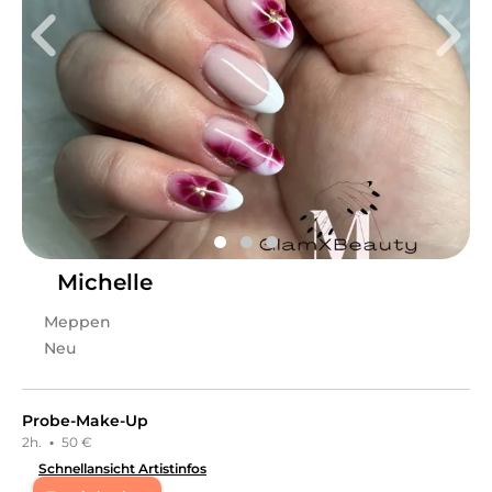
Das Kosmetikstudio in Meppen für eine frische,
gesunde Haut und Body-Treatments, die wirken!
Leistungen
KOSMETIK INSTITUT Silvia Deymann
in
Meppen
bietet
Leistungen in
Kosmetik, Gesichts- &
Körperbehandlungen, Wimpernbehandlungen,
Augenbrauenbehandlungen, Körper, Gewichts- &
Cellulite Behandlungen, Für unsere Neukunden
an.
Michelle
Meppen
Neu
Probe-Make-Up
2h.
·
50 €
Schnellansicht Artistinfos