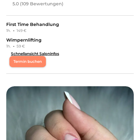
5.0 (109 Bewertungen)
First Time Behandlung
1h.
·
149 €
Wimpernlifting
1h.
·
59 €
Schnellansicht Saloninfos
Termin buchen
Mo
09:30 - 18:00
Di
09:30 - 18:00
Mi
09:30 - 18:00
Do
09:30 - 18:00
Fr
09:30 - 18:00