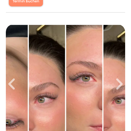
Termin buchen
Mo
17:30 - 18:00
Di
17:30 - 18:00
Mi
17:30 - 18:00
Fr
14:00 - 17:00
Sa
10:30 - 17:00
Hi, ich bin’s 🌸 Meine Name ist Michelle und ich bin 24
Jahre alt. Ich bin gelernte Verwaltungsfachangestellte
und baue mir ein zweites Standbein auf, als mobile
professionelle Make-Up-Artistin und Nageldesignerin
mit Homestudio❤️ Ich liebe es, zu quatschen. Also keine
Scheu, ich beiße nicht😝 Wenn du spontan einen
Termin brauchst, schreib mir auch gerne auf Instagram
@michelle_glamxbeauty