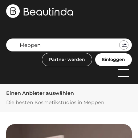
Mein
Buch
Partner werden
Einloggen
F
Anbi
Einen Anbieter auswählen
Die besten Kosmetikstudios in Meppen