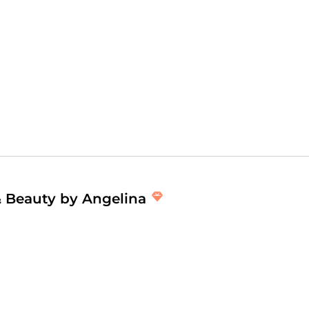
tudio in Mechernich, das sich durch kreative Designs, höchste
ische Leidenschaft mit fundiertem Fachwissen aus ihrem Che
t sie sich Zeit für jeden Kunden und gestaltet einzigartige L
 & Beauty by Angelina
Kosmetik, Kosmetikpakete, Nails, Maniküre, Nageldesign, Ped