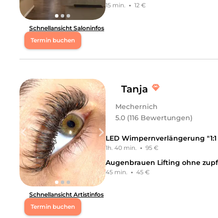
15 min.
·
12 €
Schnellansicht Saloninfos
Termin buchen
Di
09:00 - 18:00
Mi
09:00 - 18:00
Tanja
Mechernich
Do
09:00 - 18:00
5.0 (116 Bewertungen)
Fr
09:00 - 18:00
LED Wimpernverlängerung "1:1
1h. 40 min.
·
95 €
Sa
09:00 - 15:00
Augenbrauen Lifting ohne zup
45 min.
·
45 €
,,Angels Hair" – Dein Ort für Schönheit & Wohlbefinde
Wohlfühlmomente. Hier dreht sich alles um dich und de
Schnellansicht Artistinfos
Pflegebehandlungen – bei uns erwartet dich ein profess
Liebe zum Detail sorgen wir dafür, dass du dich nicht
Termin buchen
beraten dich ehrlich und finden gemeinsam den Look, de