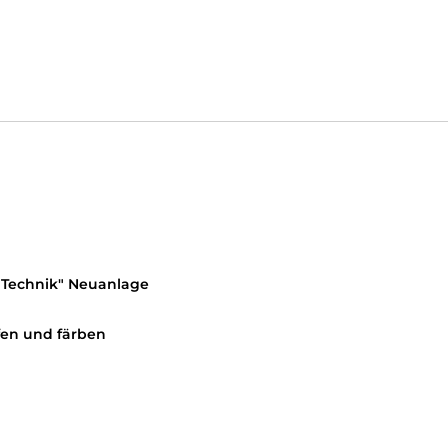
 Technik" Neuanlage
fen und färben
n Willkommen bei Angels Hair – deinem exklusiven Studio für
in individuelles Beauty-Erlebnis. Ob moderne Haarschnitte, 
ionelles Team mit Leidenschaft, Kreativität und einem sicher
 nur schön fühlst, sondern auch schön bist. In entspannter A
r perfekt zu dir passt. Angels Hair – für Schönheit, die von