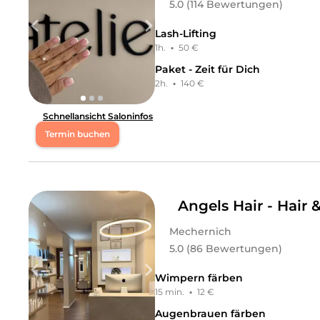
5.0 (114 Bewertungen)
Lash-Lifting
1h.
·
50 €
Paket - Zeit für Dich
2h.
·
140 €
Schnellansicht Saloninfos
Termin buchen
Atelier nails & body ist ein liebevoll geführtes Nagels
Inhaberin Angelika Hoffmann verbindet ihre künstler
Nagelkunst zu schaffen. In entspannter Atmosphäre nimm
Angels Hair - Hair
Leistungen
Mechernich
atelier nails & body
in
Mechernich
bietet Leistungen in
5.0 (86 Bewertungen)
Gewichts- & Cellulite Behandlungen
an.
Wimpern färben
15 min.
·
12 €
Augenbrauen färben