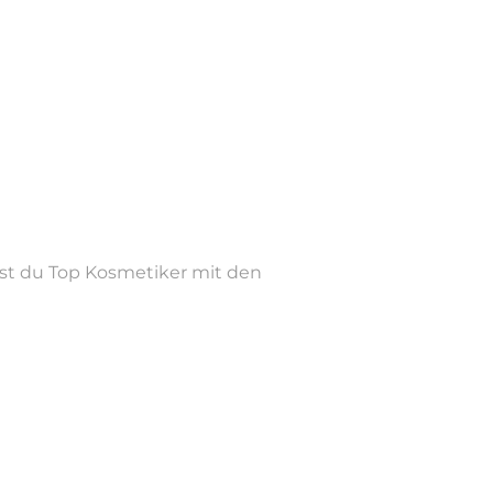
dvocate für ätherische Öle von dōTERRA. Durch meine
Feingefühl und fundiertem Wissen auf ihrem Weg zu
 eigenen Lyme-Arthritis 2023 – kraftvolle
annst du persönliche Beratungen – online oder vor Ort
Ich freue mich darauf, dich kennenzulernen und dich
n.
est du Top Kosmetiker mit den