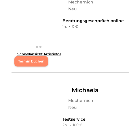
Mechernich
Mi
09:00 - 17:00
Neu
Do
09:00 - 17:00
Beratungsgeschpräch online
1h.
·
0 €
Fr
09:00 - 17:00
Sa
09:00 - 17:00
Schnellansicht Artistinfos
Hallo, mein Name ist Sadin und ich freue mich, Dich
Termin buchen
Makeup an.
Mo
09:00 - 13:30
,
15:00 - 18:00
Di
09:00 - 13:30
,
15:00 - 18:00
Michaela
Mechernich
Mi
09:00 - 13:30
,
15:00 - 18:00
Neu
Do
16:00 - 18:00
Testservice
2h.
·
100 €