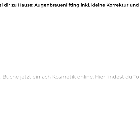
ei dir zu Hause: Augenbrauenlifting inkl. kleine Korrektur
seit 1992 {Helen Pietrulla Heidelberg} Volle Zweijährige Au
ts- & Körperbehandlungen
an.
. Buche jetzt einfach Kosmetik online. Hier findest du 
Profil begrüßen und dich hoffentlich bald verschönern zu dürf