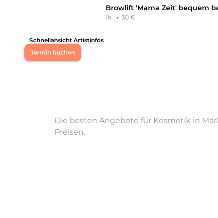
Fr
10:00 - 17:00
Browlift 'Mama Zeit' bequem b
1h.
·
30 €
Staatlich anerkannte Kosmetikerin und Med. Fusspflege
Ernährung
Schnellansicht Artistinfos
Leistungen
Termin buchen
Beatrice
in
Marl
bietet Leistungen in
Kosmetik, Gesich
Mo
09:00 - 14:00
Di
09:00 - 14:00
Die besten Angebote für Kosmetik in Marl
Mi
09:00 - 14:00
Preisen.
Do
09:00 - 14:00
Fr
09:00 - 14:00
Sa
10:00 - 21:00
Hi, ich bin Alexandra. Ich freue mich, dich auf meinem 