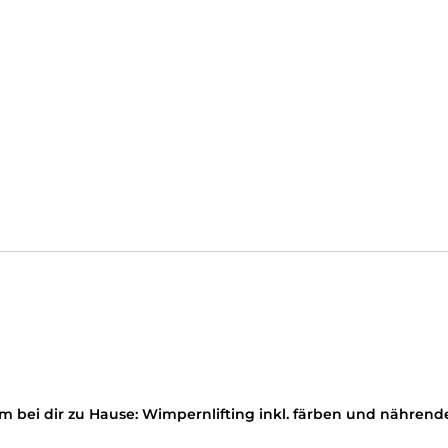
chönheit, Entspannung und Wohlfühlmomente. Wir kombiniere
lst 💆‍♀️💖 💫 Unsere Angebote: • Wimpernverlängerung & Wimp
ntspannende Massagen • Waxing & Pflegebehandlungen Ob kl
häre voller Magie, Stil und Herzlichkeit ✨
s- & Körperbehandlungen, Wimpernbehandlungen, Augenbraue
m bei dir zu Hause: Wimpernlifting inkl. färben und nähr