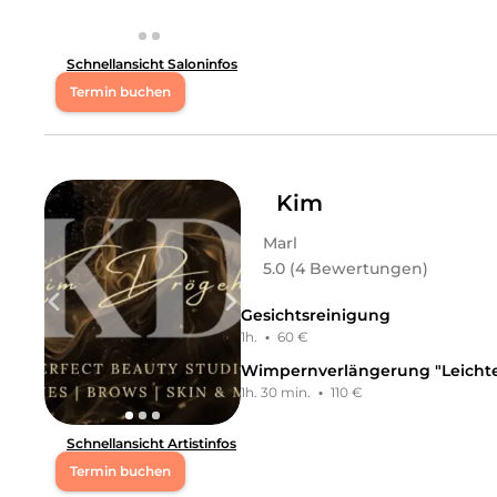
Welcome to paradise Das neue Studio bietet Euch natür
werden ab sofort auch Gesichtsbehandlungen angebote
Schnellansicht Saloninfos
Leistungen
Termin buchen
Sabrina.
in
Marl
bietet Leistungen in
Kosmetik, Gesich
Mo
10:00 - 18:00
Unterspritzungen, Friseur & Haare, Haarpakete, Körper,
Di
10:00 - 18:00
Kim
Marl
Mi
10:00 - 18:00
5.0 (4 Bewertungen)
Do
10:00 - 18:00
Gesichtsreinigung
1h.
·
60 €
Fr
10:00 - 18:00
Wimpernverlängerung "Leicht
1h. 30 min.
·
110 €
S.D. Cosmetics – Wo Hautpflege Luxus wird Willkommen 
hochwertige Behandlungen, modernste Technologien un
Schnellansicht Artistinfos
und exzellenten Service schätzen. Ob regenerierende G
auf höchstem Niveau – mit Erfahrung, Feingefühl und P
Termin buchen
und Stornierungsbedingungen einverstanden: https://