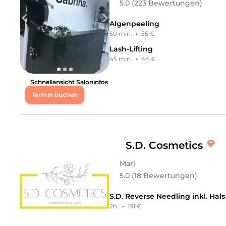
5.0 (223 Bewertungen)
Algenpeeling
50 min.
·
55 €
Lash-Lifting
45 min.
·
44 €
Schnellansicht Saloninfos
Termin buchen
Mo
10:00 - 18:00
Di
10:00 - 18:00
S.D. Cosmetics
Marl
Mi
10:00 - 18:00
5.0 (18 Bewertungen)
Do
10:00 - 18:00
S.D. Reverse Needling inkl. Hal
2h.
·
191 €
Fr
10:00 - 18:00