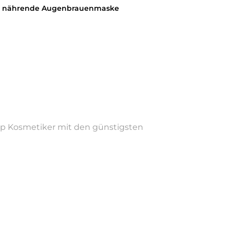
 und nährende Augenbrauenmaske
sbildung Kompetenz in Ganzheitskosmetik ,Fitness und
Top Kosmetiker mit den günstigsten
en.