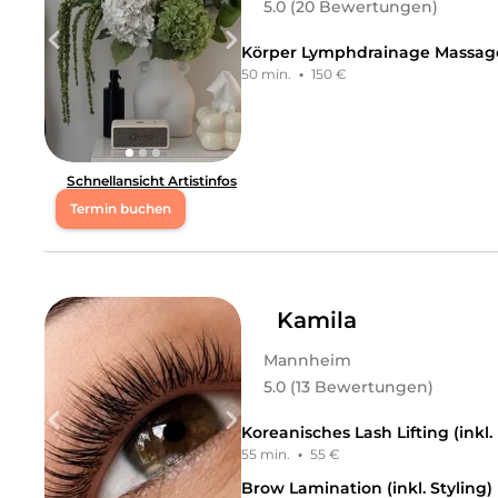
5.0 (20 Bewertungen)
Körper Lymphdrainage Massag
50 min.
·
150 €
Schnellansicht Artistinfos
Termin buchen
Di
18:30 - 20:00
Mi
15:00 - 20:00
Kamila
Mannheim
Do
18:30 - 20:00
5.0 (13 Bewertungen)
Fr
15:00 - 18:00
Koreanisches Lash Lifting (inkl.
55 min.
·
55 €
Sa
10:00 - 14:00
Brow Lamination (inkl. Styling)