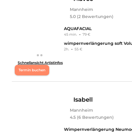
Asli
in
Mannheim
bietet Leistungen in
Kosmetik, Gesi
Mannheim
Mi
09:00 - 18:30
5.0 (2 Bewertungen)
Do
09:00 - 18:30
AQUAFACIAL
45 min.
·
79 €
Fr
09:00 - 18:30
wimpernverlängerung soft Volu
2h.
·
55 €
Sa
09:00 - 18:30
Schnellansicht Artistinfos
Alleinerziehende Mama von zwei Kindern mit Leidenschaf
Termin buchen
Behandlung nicht sinnvoll ist – inklusive Alternativen.
Sorgfalt behandelt.
Mo
10:00 - 15:00
Leistungen
Di
10:00 - 15:00
Isabell
Jasmine
in
Mannheim
bietet Leistungen in
Kosmetik, 
Kosmetikpakete, Permanent Make-Up
an.
Mannheim
Mi
10:00 - 15:00
4.5 (6 Bewertungen)
Do
10:00 - 15:00
Wimpernverlängerung Neumod