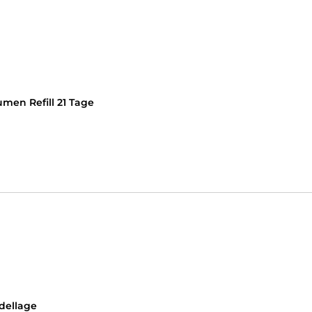
chts- & Körperbehandlungen, Kosmetik, Wimpernbehandlung
men Refill 21 Tage
t für ehrliche Beauty-Arbeit. Bei mir steht Qualität vor Mass
 Präzise, saubere Arbeit und echte Ergebnisse statt leere Vers
Wimpernbehandlungen, Gesichts- & Körperbehandlungen, A
ellage