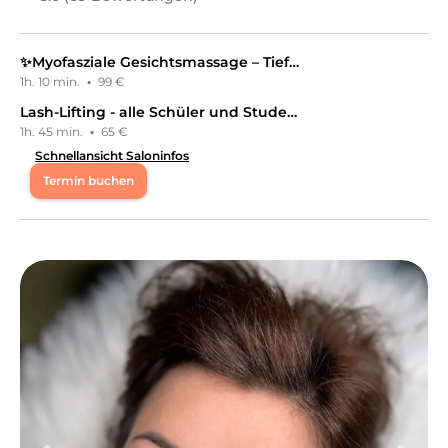
✨Myofasziale Gesichtsmassage – Tiefenentspannung & natürliche Straffung❤️
1h. 10 min.
·
99 €
Lash-Lifting - alle Schüler und Studentinnen zahlen nur 50,- Euro
1h. 45 min.
·
65 €
Schnellansicht Saloninfos
Termin buchen
Mo
08:00 - 11:00
Di
09:00 - 11:00
Mi
09:00 - 20:00
Do
09:00 - 11:00
Fr
09:00 - 14:00