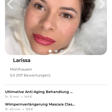
✨ LiRos Beauty Rituals – Ästhetik, Entspannung &
natürliche Ausstrahlung. Ich bin Lisa, ästhetische
Kosmetikerin aus Mühlhausen. Mit Achtsamkeit &
Leidenschaft verbinde ich effektive Hautpflege mit
Tiefenentspannung – von AquaFacial bis Myofasziale
Gesichtsmassage. Jede Behandlung ist ein persönliches
Ritual, das dich von innen und außen strahlen lässt. ♡
Leistungen
LiRos-Beauty-Rituals
in
Mühlhausen
bietet Leistungen
in
Kosmetik, Gesichts- & Körperbehandlungen,
Wimpernbehandlungen, Permanent Make-Up, Nails,
Larissa
Maniküre, Nageldesign
an.
Mühlhausen
5.0 (107 Bewertungen)
Ultimative Anti-Aging Behandlung mit Myo-Fix von Meder
1h. 15 min.
·
149 €
Wimpernverlängerung Mascara Classic eins zu eins Neuanlage
1h. 40 min.
·
159 €