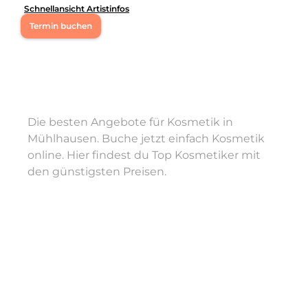
Schnellansicht Artistinfos
Termin buchen
Mo
08:30 - 17:30
Di
08:30 - 17:30
Die besten Angebote für Kosmetik in
Mi
08:00 - 12:00
,
13:00 - 17:30
Mühlhausen. Buche jetzt einfach Kosmetik
online. Hier findest du Top Kosmetiker mit
Do
09:00 - 19:00
den günstigsten Preisen.
Fr
08:30 - 13:00
Sa
08:30 - 12:00
✨ Permanent Make-up mit Gefühl 🎯 Powder Brows |
Lip Blush | Lidstrich 📍 Mühlhausen bei Neumarkt 📩
Jetzt Termin buchen 👇 Vorher-Nachher & Termine
Leistungen