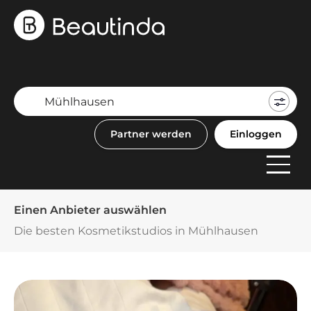
Mein
Buch
Partner werden
Einloggen
F
Anbi
Einen Anbieter auswählen
Die besten Kosmetikstudios in Mühlhausen