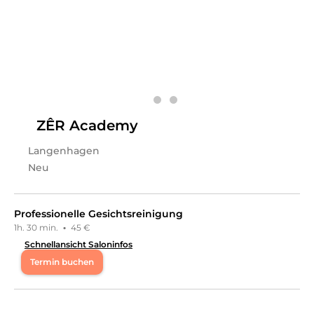
Isabella
in
Langenhagen
bietet Leistungen in
Kosmetik,
Kosmetikpakete, Kosmetik, Gesichts- &
Körperbehandlungen, Kosmetik,
Wimpernbehandlungen, Kosmetik,
Augenbrauenbehandlungen
an.
ZÊR Academy
Langenhagen
Neu
Professionelle Gesichtsreinigung
1h. 30 min.
·
45 €
Schnellansicht Saloninfos
Termin buchen
Di
10:00 - 18:00