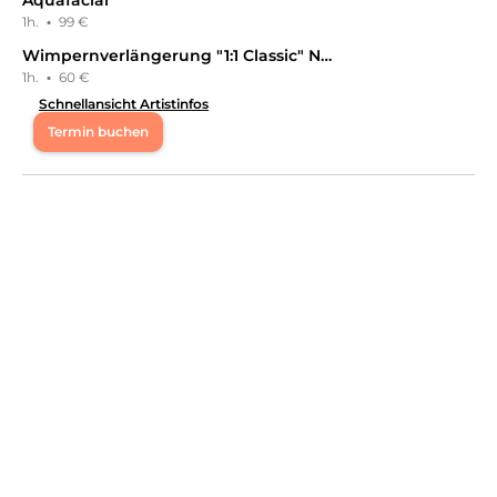
Aquafacial
1h.
·
99 €
Wimpernverlängerung "1:1 Classic" Neuanlage
1h.
·
60 €
Schnellansicht Artistinfos
Termin buchen
Mo
09:15 - 13:15
,
18:30 - 20:30
Di
09:15 - 13:15
,
18:30 - 20:30
Mi
09:15 - 13:15
,
18:30 - 20:30
Do
09:15 - 13:15
,
18:30 - 20:30
Fr
09:15 - 13:15
,
18:30 - 20:30
📍Langengenhagen
Leistungen