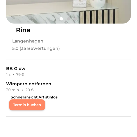
Kosmetik, Wimpernbehandlungen,
Augenbrauenbehandlungen
an.
Rina
Langenhagen
5.0 (35 Bewertungen)
BB Glow
1h.
·
79 €
Wimpern entfernen
30 min.
·
20 €
Schnellansicht Artistinfos
Termin buchen
Mo
15:00 - 19:00
Mi
15:00 - 19:00