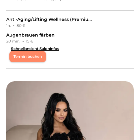
Anti-Aging/Lifting Wellness (Premium-Behandlung, Dekolletépackung, Gesichts- und Dekolletémassage)
1h.
·
80 €
Augenbrauen färben
20 min.
·
15 €
Schnellansicht Saloninfos
Termin buchen
Mo
16:00 - 19:00
Di
16:00 - 19:00
Mi
09:00 - 19:00
Do
16:00 - 19:00
Fr
13:00 - 19:00