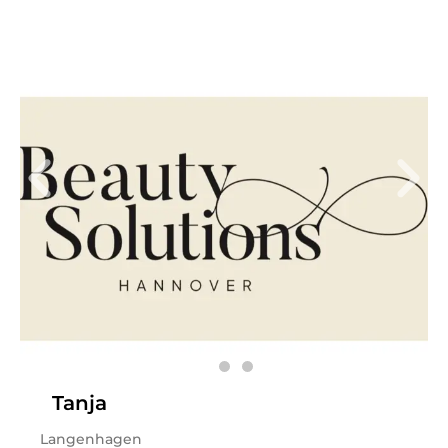
Fr
11:00 - 13:00
,
15:00 - 19:00
Sa
11:00 - 13:00
Wichtige Information!!! Liebe Kundinnen, aufgrund
meiner derzeitigen Auslastung kann ich aktuell leider
keine neuen Termine für Wimpernverlängerungen
vergeben. Sobald ich wieder freie Kapazitäten habe,
informiere ich euch hier. Vielen Dank für euer
Verständnis und euer Vertrauen! 🤍 Seit vielen Jahren
arbeite ich mit Hingabe in der Beauty-Branche und
habe es mir zur Mission gemacht, gemeinsam mit
meinen Kundinnen und Kunden
Hauterfolgsgeschichten zu schreiben. Es erfüllt mich,
wenn Menschen mit einem strahlenden Lächeln und
sichtbar schöner Haut aus meiner Behandlung gehen,
zufrieden und voller Selbstvertrauen. Meine beiden
Schwerpunkte, auf die ich mich spezialisiert habe, sind
Wimpernverlängerung und Skincare. Mit Präzision,
Tanja
Expertise und einem Auge für Details biete ich
hochwertige Behandlungen an, die genau auf die
Langenhagen
individuellen Bedürfnisse meiner Kunden abgestimmt