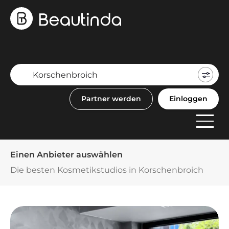
Mein
Buch
Partner werden
Einloggen
F
Anbi
Einen Anbieter auswählen
Die besten Kosmetikstudios in Korschenbroich