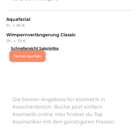
Aquafacial
1h.
·
85 €
Wimpernverlängerung Classic
2h.
·
70 €
Schnellansicht Saloninfos
Termin buchen
Willkommen bei Ivan’s Damen und Herren Salon. Wir
bieten professionelle Nageldesigns und hochwertige
Kosmetikbehandlungen in entspannter Atmosphäre.
Individuelle Beratung, moderne Techniken und höchste
Hygienestandards sorgen für Ihr perfektes
Wohlfühlerlebnis.
Die besten Angebote für Kosmetik in
Korschenbroich. Buche jetzt einfach
Leistungen
Kosmetik online. Hier findest du Top
Ivanˋs Damen und Herren Salon
in
Korschenbroich
Kosmetiker mit den günstigsten Preisen.
bietet Leistungen in
Kosmetik, Gesichts- &
Körperbehandlungen, Wimpernbehandlungen,
Augenbrauenbehandlungen, Nails, Maniküre, Pediküre,