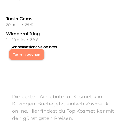
Tooth Gems
20 min.
·
29 €
Wimpernlifting
1h. 20 min.
·
39 €
Schnellansicht Saloninfos
Termin buchen
Mi
12:00 - 18:00
Do
13:30 - 18:00
Die besten Angebote für Kosmetik in
Fr
10:00 - 18:00
Kitzingen. Buche jetzt einfach Kosmetik
online. Hier findest du Top Kosmetiker mit
Sa
10:00 - 18:00
den günstigsten Preisen.
Herzlich willkommen bei Lumivé. Wir freuen uns, dass
du unser Profil besuchst und hoffen, dich schon bald